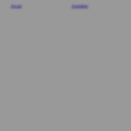
Awan
Azetabio