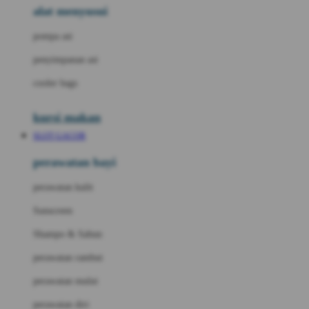
alat menyusui
pompa asi
penyimpanan asi
cooler bags
kursi makan
SLOT GACOR
perawatan bayi
perawatan kulit
Sunscreen
Shampo & Sabun
perawatan rambut
perawatan mulut
perawatan diri