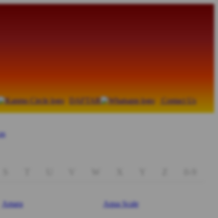
DAFTAR
Contact Us
us
S
T
U
V
W
X
Y
Z
0-9
Amara
Aqua Scale