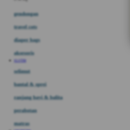
gendongan
travel cots
diaper bags
aksesoris
SLOT88
selimut
bantal & sprei
ranjang bayi & balita
perabotan
matras