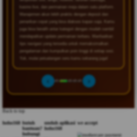
deposit dan penarikan yang lebih cepat. Dengan
yang lebih efisien, serta memeriksa pembaruan
bingo, roulette, taruhan olahraga, hingga kasino live
strategi penggunaan platform yang tepat, Anda dapat
permainan terbaru. Dengan mengikuti tips yang
dan permainan meja yang menarik. Platform ini
menjelajahi berbagai macam permainan, seperti slot
diberikan, kamu bisa memaksimalkan pengalaman
dan bingo, dengan mudah.
dilengkapi fitur manajemen akun untuk memantau
bermain di platform ini, baik melalui aplikasi mobile
deposit dan penarikan dengan cepat serta aman. Kamu
maupun website.
juga bisa cek update terbaru agar tidak ketinggalan tips
beralih antar kategori dengan mudah. Jangan lewatkan
kesempatan mengumpulkan poin tinggi di setiap sesi
agar pengalaman bermain semakin maksimal dan
berkesan.
‹
›
Back to top
hoho168
butuh
unduh aplikasi
we accept
bantuan?
hoho168