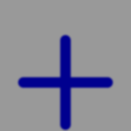
X
Xootz
Y
Yamatoya
Z
Zaxy
Zoggs
0-9
4Moms
59S