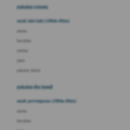
Buggygear
pakaian renang
Bumkins
anak laki-laki (18bln-8thn)
C
atasan
Cetaphil
bawahan
Chicco
setelan
Childlife
jaket
Clevamama
pakaian dalam
Cocolatte
Cottonseeds
pakaian ibu hamil
Cozy N Safe
anak perempuan (18bln-8thn)
Crane
atasan
Cybex
bawahan
D