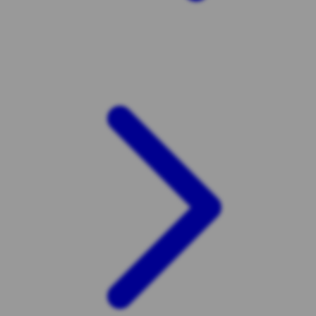
Twistshake
TY Toys
U
V
Veja
Vitaflow
Vtech
W
Waterland
Wellness