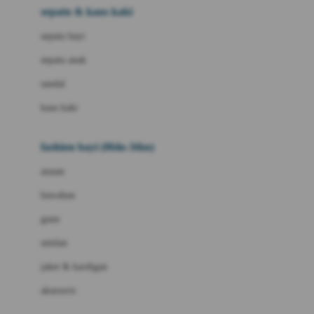
Beauty Barn
sepatu & kaus kaki
Bio Oil
sepatu bayi
Biolane
sepatu anak
Bite Fighters
sandal
Bizzi Growin
kaus kaki
Blackmores
fashion bayi (0bln-3thn)
Blooming Marvellous
atasan
Bonnels
bawahan
Bravado
gaun
Bruder
setelan
Brush Baby
jaket & kardigan
Buds Organics
aksesoris
Bugaboo