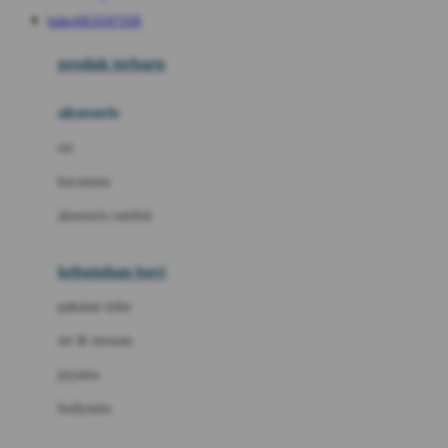
Awan
hoho168 DAFTAR
Azetabio
produk terbaru
B
aksesoris
Baabaasheepz
tas
Babiators
kacamata
Baby Dove
aksesoris rambut
Baby Jogger
Baby Rovega
kebutuhan bayi
Babybee
pakaian tidur
Banana Boat
set & terusan
Banz
piyama
Barbie
bodysuits
Beaba