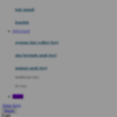
Mini Monkey
Moby
bak mandi
Momami
handuk
Mothercare
SITUS SLOT
Mustela
ayunan dan walker bayi
My Buddy Tag
My K
alas bermain anak bayi
N
mainan anak bayi
Naif
mothercare toys
Nike
elc toys
Nordic Natural
SLOT
Nuby
Akun Saya
Nuna
Masuk
Cari