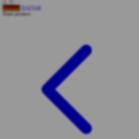
Squishmallows
DAFTAR
LOGIN
Share product:
Starbooks
Stick-O
Stokke
Sudocrem
Sumimo
Sunnylife
Sun-Staches
Swimava
T
Tommee Tippee
Trunki
Tutti Bambini