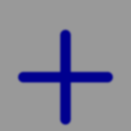
X
Xootz
Y
Yamatoya
Z
Zaxy
Zoggs
0-9
4Moms
59S