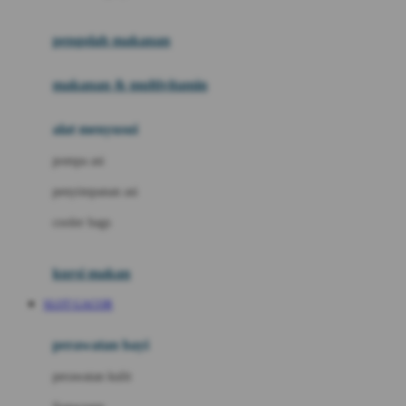
Joie
pengolah makanan
Joolz
Jujube
makanan & multivitamin
K
alat menyusui
Kiddycuts
pompa asi
Kumon
penyimpanan asi
L
cooler bags
Leapfrog
kursi makan
Leclerc
SLOT GACOR
Lee Vierra
Lillebaby
perawatan bayi
Little Bird Told Me
perawatan kulit
Little Miss Janis