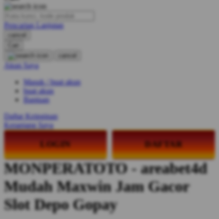
O
Pencarian Lanjutan
Oh Ma Grain
cancel
Okiedog
Cari
cancel
P
Akun Saya
Masuk / buat akun
Peachy
buat akun
Phil & Ted's
Bantuan
Philips Avent
Daftar Keinginan
Keranjang Saya
Pigeon
LOGIN
DAFTAR
Playgro
MONPERATOTO - areabet4d
Poled Global
Mudah Maxwin Jam Gacor
Ponycycle
Puma
Slot Depo Gopay
Pureats