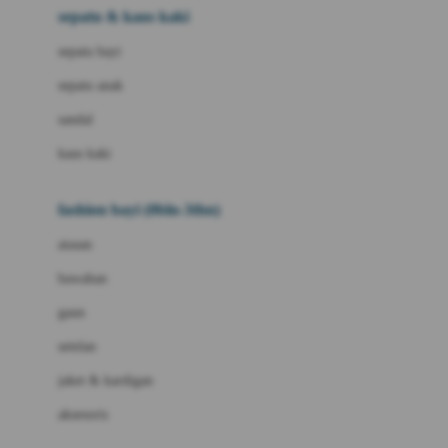
Beauty Barn
sepatu & kaus kaki
Bio Oil
sepatu bayi
Biolane
sepatu anak
Bite Fighters
sandal
Bizzi Growin
kaus kaki
Blackmores
fashion bayi (0bln-3thn)
Blooming Marvellous
atasan
Bonnels
bawahan
Bravado
gaun
Bruder
setelan
Brush Baby
jaket & kardigan
Buds Organics
aksesoris
Bugaboo