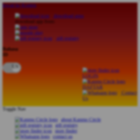
lewati ke Konten
download apps
download app from:
gift registry
Bahasa
ID
LOGIN
DAFTAR
Contact
Us
Toggle Nav
about Kanmo Circle
gift registry
store finder
contact us