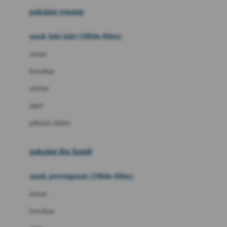
Buggygear
pakaian renang
Bumkins
anak laki-laki (18bln-8thn)
C
atasan
Cetaphil
bawahan
Chicco
setelan
Childlife
jaket
Clevamama
pakaian dalam
Cocolatte
Cottonseeds
pakaian ibu hamil
Cozy N Safe
anak perempuan (18bln-8thn)
Crane
atasan
Cybex
bawahan
D