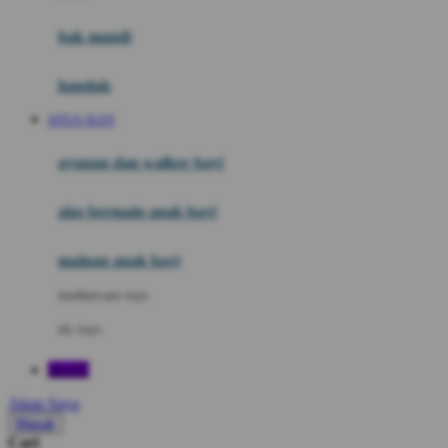
Mini Monkey
Moby
bak mandi
Momami
handuk
Mothercare
SITUS SLOT
Mustela
ayunan dan walker bayi
My Buddy Tag
My K
alas bermain anak bayi
N
mainan anak bayi
Naif
mothercare toys
Nike
elc toys
Nordic Natural
SLOT
Nuby
Akun Saya
Nuna
Masuk
Cari