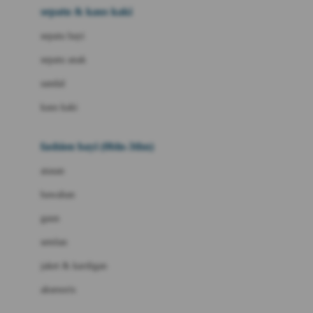
Beauty Barn
sepatu & kaus kaki
Bio Oil
sepatu bayi
Biolane
sepatu anak
Bite Fighters
sandal
Bizzi Growin
kaus kaki
Blackmores
fashion bayi (0bln-3thn)
Blooming Marvellous
atasan
Bonnels
bawahan
Bravado
gaun
Bruder
setelan
Brush Baby
jaket & kardigan
Buds Organics
aksesoris
Bugaboo