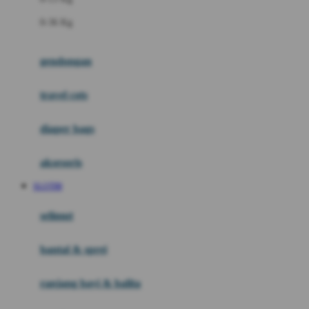
Felt So Sweet
0-36 Kg
Fisher Price
Flipper
gendongan
Friends Of Sally
travel cots
G
diaper bags
Gb
Geko
aksesoris
Graco
SLOT88
Gund
selimut
H
bantal & sprei
Habbie
Haenim
ranjang bayi & balita
Happy Horse