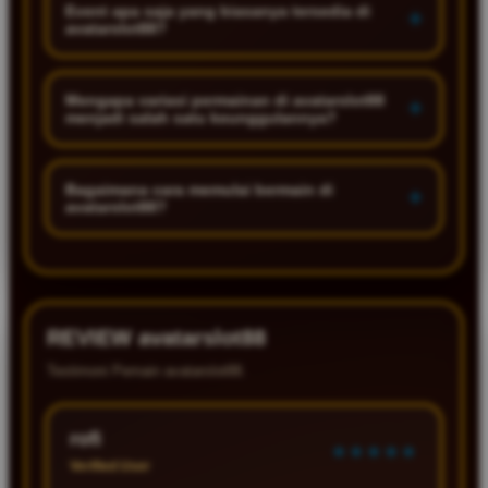
menggunakan berbagai tips untuk menavigasi beragam
Event apa saja yang biasanya tersedia di
+
avatarslot88?
permainan yang tersedia, misalnya memilih permainan
kasino yang menawarkan poin tinggi atau mencoba
Setelah kamu mendaftar sebagai anggota, berbagai tips
strategi taruhan olahraga berdasarkan peringkat terbaru.
dan strategi tersedia untukmu agar dapat menjelajahi
Mengapa variasi permainan di avatarslot88
Platform ini juga menyediakan beberapa strategi yang
+
menjadi salah satu keunggulannya?
platform ini secara maksimal. Misalnya, kamu bisa
bisa kamu gunakan untuk bingo dan olahraga, seperti
memanfaatkan tips untuk mencari permainan sesuai
menganalisis peringkat permainan dan menentukan
Setelah register sebagai anggota, kamu bisa langsung
preferensimu, baik itu slots, bingo, atau games meja.
pilihan yang lebih tepat. Kamu dapat dengan mudah
menikmati berbagai permainan mulai dari slot, bingo,
Bagaimana cara memulai bermain di
Selain itu, platform ini juga menyediakan strateginya
+
mengelola akunmu dengan memanfaatkan sepuluh tips
avatarslot88?
roulette, taruhan olahraga, kasino live, hingga
sendiri untuk penggunaan efektif dalam taruhan
penting, seperti beralih cepat antara kategori casino dan
permainan meja. Platform ini menyediakan tips navigasi
olahraga, seperti menganalisis peringkat tim untuk
Setelah daftar sebagai anggota, kamu akan
olahraga. Selain itu, platform ini menyediakan panduan
yang mudah dipahami sehingga beralih antar kategori
membuat keputusan yang lebih matang. Navigasi antar
menemukan kemudahan navigasi antar kategori
keamanan agar kamu bisa menjalankan deposit dan
menjadi lebih praktis. Proses deposit dan penarikan
kategori permainan pun mudah dilakukan dengan
permainan seperti slot, bingo, roulette, taruhan
penarikan dana secara cepat dan aman. Dengan
cepat juga didukung penuh untuk kenyamanan
panduan-panduan praktis. Ingat, selalu manfaatkan tips
olahraga, kasino live, hingga permainan meja. Platform
mengikuti tips penggunaan dan strategi yang
transaksi harianmu. Jangan lupa cek update pembaruan
REVIEW avatarslot88
bagi pengalaman yang aman dan menyenangkan!
ini menyediakan manajemen akun praktis sehingga
disediakan, kamu dapat menjelajahi berbagai permainan
permainan terbaru agar tidak ketinggalan kesempatan
Jangan lupa untuk cek pembaruan terbaru permainan
Testimoni Pemain avatarslot88.
deposit dan penarikan cepat bisa dilakukan kapan saja.
online seperti slot dan bingo, serta memaksimalkan
meraih poin tinggi di setiap sesi bermain.
dan tips untuk deposit atau withdrawal cepat agar kamu
Jangan lewatkan update permainan terbaru yang rutin
pengalaman bermain online kamu.
dapat terus menikmati berbagai pilihan game di sini.
hadir demi pengalaman seru dengan poin tinggi di tiap
dina
sesi. Dengan tips beralih kategori yang mudah, nikmati
semua hiburan tanpa ribet.
Verified User