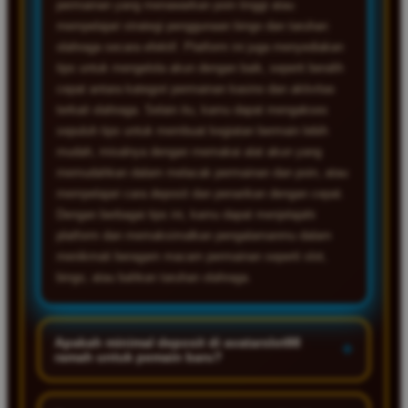
permainan yang menawarkan poin tinggi atau
mempelajari strategi penggunaan bingo dan taruhan
olahraga secara efektif. Platform ini juga menyediakan
tips untuk mengelola akun dengan baik, seperti beralih
cepat antara kategori permainan kasino dan aktivitas
terkait olahraga. Selain itu, kamu dapat mengakses
sepuluh tips untuk membuat kegiatan bermain lebih
mudah, misalnya dengan memakai alat akun yang
memudahkan dalam melacak permainan dan poin, atau
mempelajari cara deposit dan penarikan dengan cepat.
Dengan berbagai tips ini, kamu dapat menjelajahi
platform dan memaksimalkan pengalamanmu dalam
menikmati beragam macam permainan seperti slot,
bingo, atau bahkan taruhan olahraga.
Apakah minimal deposit di avatarslot88
+
ramah untuk pemain baru?
Setelah mendaftar sebagai anggota, kamu dapat