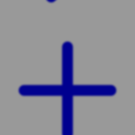
X
Xootz
Y
Yamatoya
Z
Zaxy
Zoggs
0-9
4Moms
59S