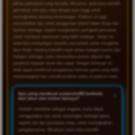
pilihan permainan yang tersedia. Misalnya, anda bisa memilih
permainan slot atau meja dengan poin tinggi untuk
meningkatkan peluang kemenangan. Platform ini juga
menyediakan tips untuk penggunaan efektif dalam bingo dan
taruhan olahraga, seperti menganalisis peringkat permainan
untuk membuat keputusan yang lebih strategis. Selain itu,
anda bisa mempelajari sepuluh cara terbaik untuk mengelola
akun Anda, misalnya beralih cepat antara kategori kasino dan
kategori olahraga, serta memastikan proses deposit dan
penarikan berjalan aman dan cepat. Dengan informasi ini,
anda dapat menikmati pengalaman bermain game yang lebih
menyenangkan dan memaksimalkan waktu di platform kami.
Apa yang membuat avatarslot88 berbeda
+
dari situs slot online lainnya?
Setelah mendaftar sebagai anggota, kamu dapat
menggunakan tips untuk menavigasi berbagai game,
seperti slot dan permainan meja, untuk meningkatkan
pengalamanmu. Misalnya, kamu bisa memilih