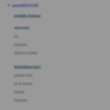
Awan
avatarslot88 DAFTAR
Azetabio
produk terbaru
B
aksesoris
Baabaasheepz
tas
Babiators
kacamata
Baby Dove
aksesoris rambut
Baby Jogger
Baby Rovega
kebutuhan bayi
Babybee
pakaian tidur
Banana Boat
set & terusan
Banz
piyama
Barbie
bodysuits
Beaba