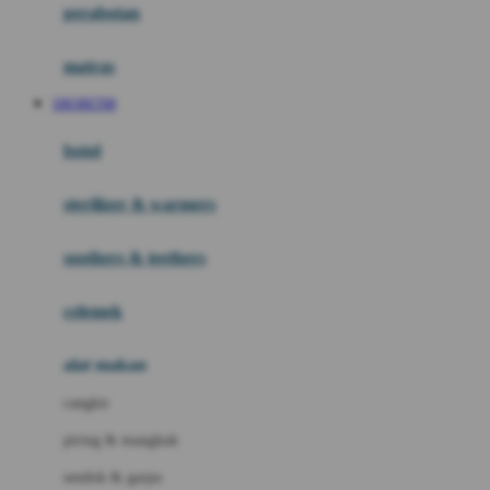
perabotan
Happy Tummy
Hauck
matras
Havaianas
SBOBET88
Hegen
botol
Hot Wheels
sterilizer & warmers
Hybrid
soothers & teethers
I
Inlacta DHA
celemek
Interlac
alat makan
Ivenet
cangkir
J
piring & mangkuk
Jack N Jill
sendok & garpu