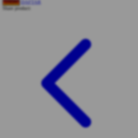
DAFTAR
LOGIN
Squishmallows
Share product:
Starbooks
Stick-O
Stokke
Sudocrem
Sumimo
Sunnylife
Sun-Staches
Swimava
T
Tommee Tippee
Trunki
Tutti Bambini