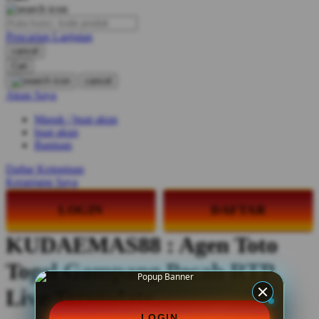
O
Pencarian Lanjutan
Oh Ma Grain
cancel
Okiedog
Cari
cancel
P
Akun Saya
Masuk / buat akun
Peachy
buat akun
Phil & Ted's
Bantuan
Philips Avent
Daftar Keinginan
Keranjang Saya
Pigeon
LOGIN
DAFTAR
Playgro
KUDAEMAS88 : Agen Toto
Poled Global
Togel Gampang Pecah RTP
Ponycycle
Puma
Live Terupdate
Pureats
LOGIN