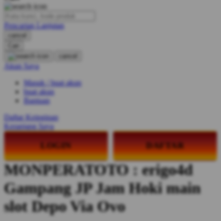
O
Pencarian Lanjutan
Oh Ma Grain
cancel
Okiedog
Cari
cancel
P
Akun Saya
Masuk / buat akun
Peachy
buat akun
Phil & Ted's
Bantuan
Philips Avent
Daftar Keinginan
Keranjang Saya
Pigeon
LOGIN
DAFTAR
Playgro
MONPERATOTO : erigo4d
Poled Global
Gampang JP Jam Hoki main
Ponycycle
Puma
slot Depo Via Ovo
Pureats