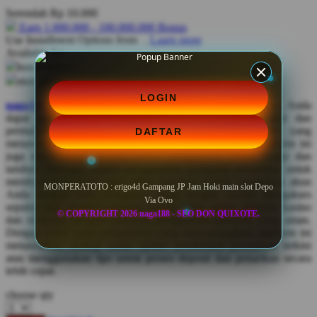
Serendah
Rp 10.000
Q
Earn
1.000.000
-
100.000.000
Bonus
Use Installment Options from
.
Laarn more
QV Baby
Available for :
home delivery
store pickup
R
LOGIN
naga188
Setelah melakukan pendaftaran sebagai anggota, Anda
Real Shades
dapat menggunakan berbagai tips untuk menavigasi slot dan
permainan meja, misalnya dengan memilih permainan yang
DAFTAR
Red Castle
menawarkan poin tinggi dengan nilai yang menarik. Platform ini
juga menyediakan strategi untuk penggunaan efektif bingo dan
Ribbon Madness
taruhan olahraga, seperti menganalisis peringkat permainan untuk
membuat keputusan yang lebih hati-hati. Untuk mengelola akun
S
MONPERATOTO : erigo4d Gampang JP Jam Hoki main slot Depo
Anda dengan baik, pengguna dapat dengan mudah mengakses
Via Ovo
sepuluh tips, misalnya tentang beralih cepat antara aktivitas kasino
Sebamed
© COPYRIGHT 2026 naga188 - SEO DON QUIXOTE.
dan olahraga, dengan panduan penggunaan platform yang aman.
Dengan fokus pada pengalaman yang menyenangkan, platform ini
Silver Cross
menawarkan strategi untuk update pembaruan permainan terkini
atau menggunakan tips untuk proses deposit dan penarikan secara
Simply Idea
lebih cepat.
Skip Hop
choose qty
Spectra