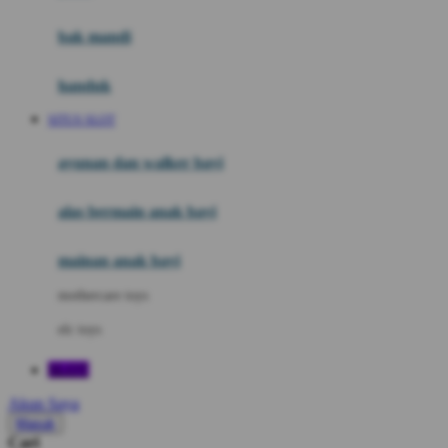
Mini Monkey
Moby
bak mandi
Momami
handuk
Mothercare
SITUS SLOT
Mustela
ayunan dan walker bayi
My Buddy Tag
My K
alas bermain anak bayi
N
mainan anak bayi
Naif
mothercare toys
Nike
elc toys
Nordic Natural
SLOT
Nuby
Akun Saya
Nuna
Masuk
Cari