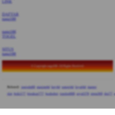
LINK
DAFTAR
naga188
naga188
TOGEL
SITUS
naga188
© Copyright naga188. All Rights Reserved.
Related:
pagoda88
maxim4d
hay4d
wangi4d
loyal4d
master
slot
hoki177
bioskop777
bosbobet
topslot888
royal378
sigra369
dot77