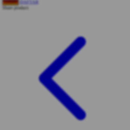
DAFTAR
LOGIN
Squishmallows
Share product:
Starbooks
Stick-O
Stokke
Sudocrem
Sumimo
Sunnylife
Sun-Staches
Swimava
T
Tommee Tippee
Trunki
Tutti Bambini