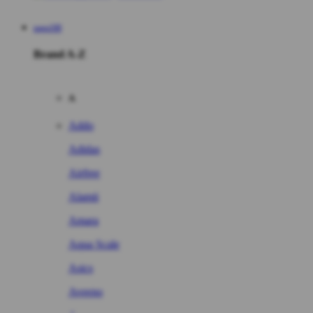
naga188
Brand A-Z
A
Addo
Adidas
Airfree
Alamii
Amara
Aqua Scale
Asics
Aveeno