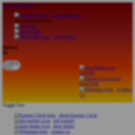
lewati ke Konten
download apps
download app from:
gift registry
Bahasa
ID
LOGIN
DAFTAR
Contact
Us
Toggle Nav
about Kanmo Circle
gift registry
store finder
contact us