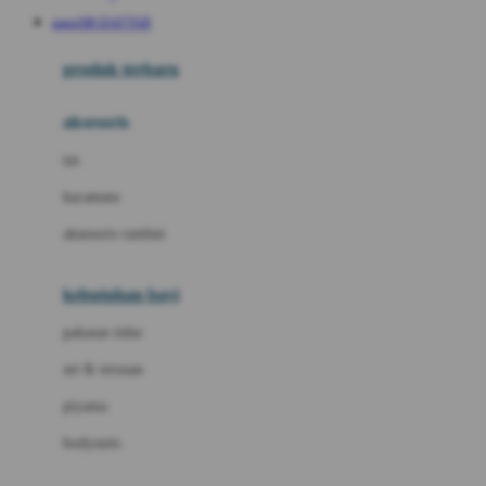
Awan
naga188 DAFTAR
Azetabio
produk terbaru
B
aksesoris
Baabaasheepz
tas
Babiators
kacamata
Baby Dove
aksesoris rambut
Baby Jogger
Baby Rovega
kebutuhan bayi
Babybee
pakaian tidur
Banana Boat
set & terusan
Banz
piyama
Barbie
bodysuits
Beaba