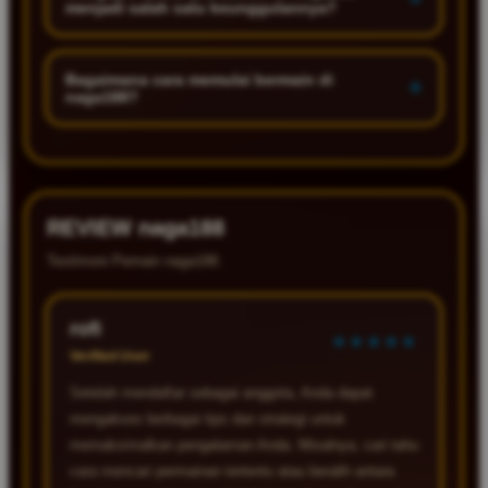
menjadi salah satu keunggulannya?
roulette, hingga taruhan olahraga dan kasino live.
seperti menganalisis peringkat untuk mengambil
Platform ini menyediakan tips navigasi praktis untuk
keputusan yang tepat. Platform ini juga menyediakan
Setelah daftar sebagai anggota, Anda langsung
beralih antar kategori dengan mudah, serta fitur
panduan tentang cara mengelola akun anda dengan
mendapatkan akses ke berbagai hiburan menarik dalam
Bagaimana cara memulai bermain di
manajemen akun yang memudahkanmu mengatur
+
mudah, misalnya, beralih cepat antara kategori
naga188?
satu platform. Pilihan permainannya sangat lengkap,
deposit dan penarikan cepat kapan saja. Jangan
permainan, deposit dan penarikan uang secara efisien.
mulai dari slot, bingo, roulette, taruhan olahraga, kasino
lewatkan pembaruan permainan terbaru dan permainan
Setelah register sebagai anggota, kamu langsung bisa
Untuk meningkatkan pengalaman anda, platform ini
live, hingga permainan meja. Dengan tips navigasi yang
meja seru dengan poin tinggi yang siap menambah
jelajahi berbagai kategori mulai dari slot, bingo, roulette,
memberikan update tentang promo terbaru dan juga tips
intuitif, beralih antar kategori jadi lebih mudah, ditambah
keseruan bermain. Nikmati juga berbagai promo
taruhan olahraga, kasino live, hingga permainan meja.
untuk memanfaatkan poin maksimal. Anda dapat
sistem deposit dan penarikan cepat untuk kenyamanan
menarik khusus member yang selalu di-update secara
Platform ini hadir dengan tips navigasi praktis yang
belajar berbagai strategi bermain seperti memilih games
bertransaksi. Gunakan fitur manajemen akun untuk
REVIEW naga188
berkala.
memudahkan manajemen akun dan beralih antar
berdasarkan perolehan poin tinggi atau mengeksplorasi
memantau aktivitas dan ikuti update terbaru agar
Testimoni Pemain naga188.
kategori dengan cepat. Proses deposit dan penarikan
pilihan free trial untuk beberapa game. Dengan
peluang meraih poin tinggi semakin besar.
dana juga didesain super cepat agar kamu tidak
menggunakan tips dan strategi ini, anda pasti akan
ketinggalan update permainan terbaru dan kesempatan
merasakan pengalaman bermain yang lebih mudah dan
dina
meraih poin tinggi. Jadi, siap-siap untuk pengalaman
★★★★★
menyenangkan.
Verified User
bermain yang lancar dan seru!
Setelah Anda mendaftar, gunakan tips untuk
menjelajahi berbagai macam permainan yang tersedia,
misalnya slot dan permainan meja. Untuk
meningkatkan pengalaman Anda, cari permainan