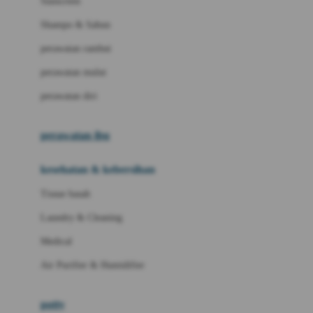
Sunscreen
London Taxi
Shampo & Sabun
Love To Dream
perawatan rambut
perawatan mulut
M
perawatan diri
Magformers
Mama's Choice
perawatan ibu
Mamas&Papas
kesehatan & kebersihan
Mamaway
Tissue basah
Maxi Cosi
Laundry & Cleaning
Megabloks
Medical
Micro
Air Purifier & Humidifier
MiDeer
Mimi & Lula
potty