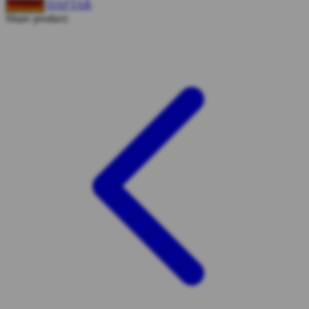
DAFTAR
LOGIN
Squishmallows
Share product:
Starbooks
Stick-O
Stokke
Sudocrem
Sumimo
Sunnylife
Sun-Staches
Swimava
T
Tommee Tippee
Trunki
Tutti Bambini