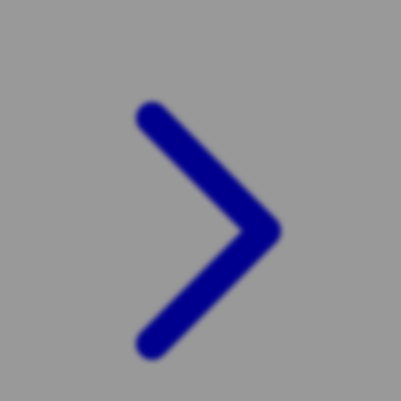
Twistshake
TY Toys
U
V
Veja
Vitaflow
Vtech
W
Waterland
Wellness