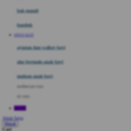
Mini Monkey
Moby
bak mandi
Momami
handuk
Mothercare
SITUS SLOT
Mustela
ayunan dan walker bayi
My Buddy Tag
My K
alas bermain anak bayi
N
mainan anak bayi
Naif
mothercare toys
Nike
elc toys
Nordic Natural
SLOT
Nuby
Akun Saya
Nuna
Masuk
Cari