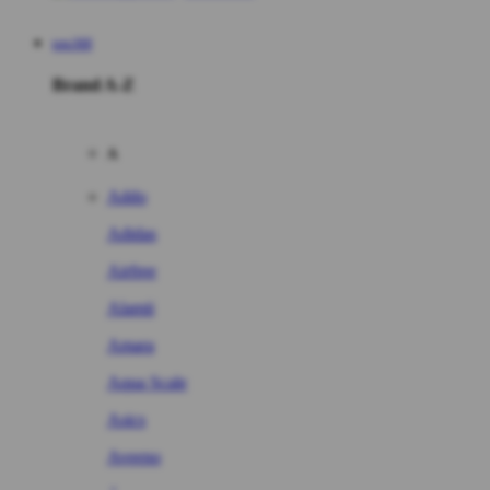
toto368
Brand A-Z
A
Addo
Adidas
Airfree
Alamii
Amara
Aqua Scale
Asics
Aveeno