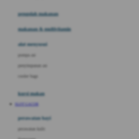
Joie
pengolah makanan
Joolz
Jujube
makanan & multivitamin
K
alat menyusui
Kiddycuts
pompa asi
Kumon
penyimpanan asi
L
cooler bags
Leapfrog
kursi makan
Leclerc
SLOT GACOR
Lee Vierra
Lillebaby
perawatan bayi
Little Bird Told Me
perawatan kulit
Little Miss Janis