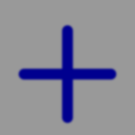
X
Xootz
Y
Yamatoya
Z
Zaxy
Zoggs
0-9
4Moms
59S