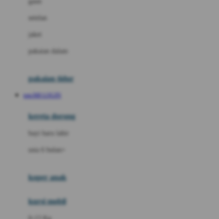
gaun
Dae Organics
setelan
Docare
jaket
Doona
pakaian dalam
Down To Earth
Drew
pakaian tidur
Dr. Brown's
toto368 LOGIN
E
kereta dorong
ELC
bayi baru lahir
Ergobaby
usia 6 bulan+
Expert Care
koper anak
Ezyroller
kursi mobil
F
0-13 Kg