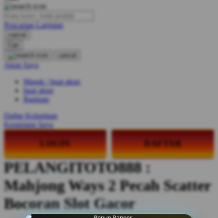
O
Pencarian Lanjutan
Oh Ma Grain
cancel
Okiedog
Cari
cancel
P
Akun Saya
Masuk / buat akun
Peachy
buat akun
Phil & Ted's
Bantuan
Philips Avent
Daftar Keinginan
Keranjang Saya
Pigeon
LOGIN
DAFTAR
Playgro
PELANGITOTO888 :
Poled Global
Mahjong Ways 2 Pecah Scatter
Ponycycle
Puma
Bocoran Slot Gacor
Pureats