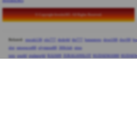
Related:
pucuk138
olx777
dede4d
thr777
bataratoto
dewi188
dwv99
ho
slot
ratugacor88
olympus88
369club
situs
toto
gas4d
gudang4d
RAJA99
JURAGANSLOT
KUDAEMAS88
KUDAEM