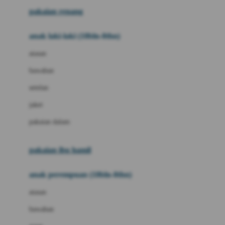
Buggygear
pakaian renang
Bumkins
anak laki-laki (18bln-8thn)
C
atasan
Cetaphil
bawahan
Chicco
setelan
Childlife
jaket
Clevamama
pakaian dalam
Cocolatte
Cottonseeds
pakaian ibu hamil
Cozy N Safe
anak perempuan (18bln-8thn)
Crane
atasan
Cybex
bawahan
D