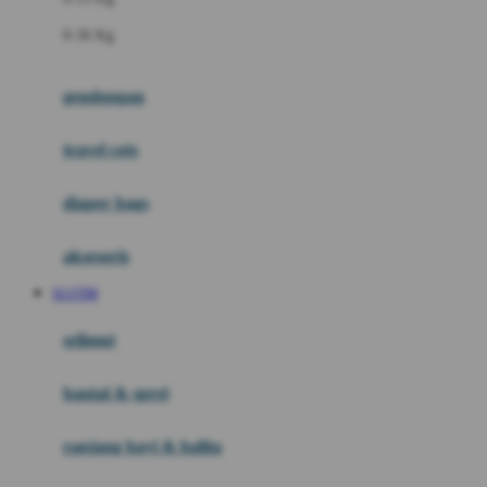
Felt So Sweet
0-36 Kg
Fisher Price
Flipper
gendongan
Friends Of Sally
travel cots
G
diaper bags
Gb
Geko
aksesoris
Graco
SLOT88
Gund
selimut
H
bantal & sprei
Habbie
Haenim
ranjang bayi & balita
Happy Horse