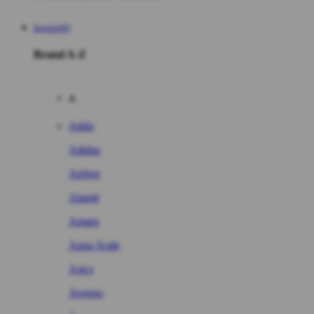
liveslot365
Brand A-Z
A
Addo
Adidas
Airfree
Alamii
Amara
Aqua Scale
Asics
Aveeno