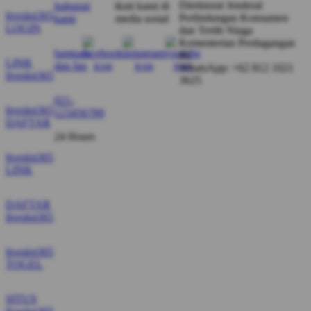
Kementerian Perdagangan
bantuan
RI
LINK
dan faq
WhatsApp: +62 812 1021
liveslot365
3625
021-
liveslot365
123456789
DAFTAR
24 Hours
liveslot365
LINK
DAFTAR
liveslot365
liveslot365
TOGEL
SITUS
liveslot365
© Copyright liveslot365. All Rights Reserved.