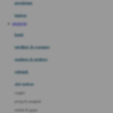
perabotan
Happy Tummy
Hauck
matras
Havaianas
SBOBET88
Hegen
botol
Hot Wheels
sterilizer & warmers
Hybrid
soothers & teethers
I
Inlacta DHA
celemek
Interlac
alat makan
Ivenet
cangkir
J
piring & mangkuk
Jack N Jill
sendok & garpu