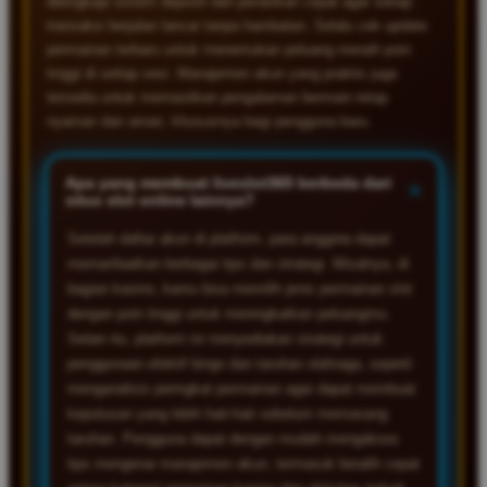
dilengkapi sistem deposit dan penarikan cepat agar setiap
transaksi berjalan lancar tanpa hambatan. Selalu cek update
permainan terbaru untuk menemukan peluang meraih poin
tinggi di setiap sesi. Manajemen akun yang praktis juga
tersedia untuk memastikan pengalaman bermain tetap
nyaman dan aman, khususnya bagi pengguna baru.
Apa yang membuat liveslot365 berbeda dari
+
situs slot online lainnya?
Setelah daftar akun di platform, para anggota dapat
memanfaatkan berbagai tips dan strategi. Misalnya, di
bagian kasino, kamu bisa memilih jenis permainan slot
dengan poin tinggi untuk meningkatkan peluangmu.
Selain itu, platform ini menyediakan strategi untuk
penggunaan efektif bingo dan taruhan olahraga, seperti
menganalisis peringkat permainan agar dapat membuat
keputusan yang lebih hati-hati sebelum memasang
taruhan. Pengguna dapat dengan mudah mengakses
tips mengenai manajemen akun, termasuk beralih cepat