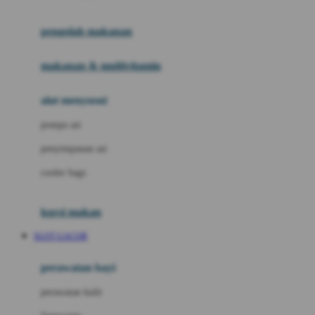
Joie
pengolah makanan
Joolz
Jujube
makanan & multivitamin
K
alat menyusui
Kiddycuts
pompa asi
Kumon
penyimpanan asi
L
cooler bags
Leapfrog
kursi makan
Leclerc
SLOT GACOR
Lee Vierra
Lillebaby
perawatan bayi
Little Bird Told Me
perawatan kulit
Little Miss Janis