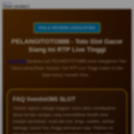
Share product:
FAQ & REVIEW LIVESLOT365
PELANGITOTO888 - Toto Slot Gacor
Siang Ini RTP Live Tinggi
liveslot365
Gunakan Link PELANGITOTO888 untuk mengakses Toto
Gacor paling Banjir Jackpot. Cek RTP Live Tinggi malam ini dan
klaim bonus menarik Situs...
FAQ liveslot365 SLOT
Setelah register sebagai anggota, kamu akan mendapatkan
akses ke tips navigasi yang memudahkan beralih antar
kategori permainan, mulai dari slot, bingo, roulette, taruhan
olahraga, kasino live, hingga permainan meja. Platform ini