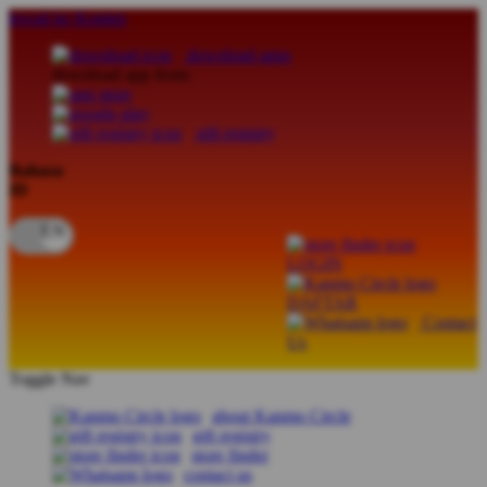
lewati ke Konten
download apps
download app from:
gift registry
Bahasa
ID
LOGIN
DAFTAR
Contact
Us
Toggle Nav
about Kanmo Circle
gift registry
store finder
contact us