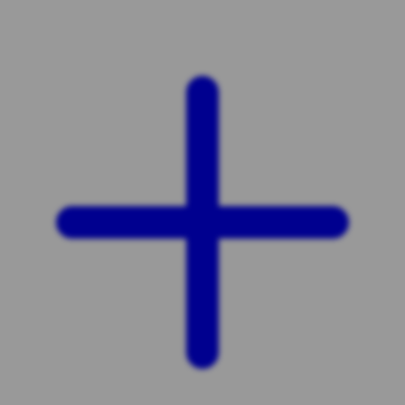
X
Xootz
Y
Yamatoya
Z
Zaxy
Zoggs
0-9
4Moms
59S