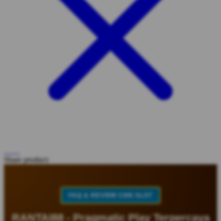
Share product:
FAQ & REVIEW CNN SLOT
RANTAI88 - Pragmatic Play Terpercaya