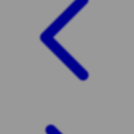
Squishmallows
Starbooks
Stick-O
Stokke
Sudocrem
Sumimo
Sunnylife
Sun-Staches
Swimava
T
Tommee Tippee
Trunki
Tutti Bambini