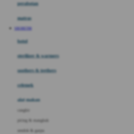
perabotan
Happy Tummy
Hauck
matras
Havaianas
SBOBET88
Hegen
botol
Hot Wheels
sterilizer & warmers
Hybrid
soothers & teethers
I
Inlacta DHA
celemek
Interlac
alat makan
Ivenet
cangkir
J
piring & mangkuk
Jack N Jill
sendok & garpu