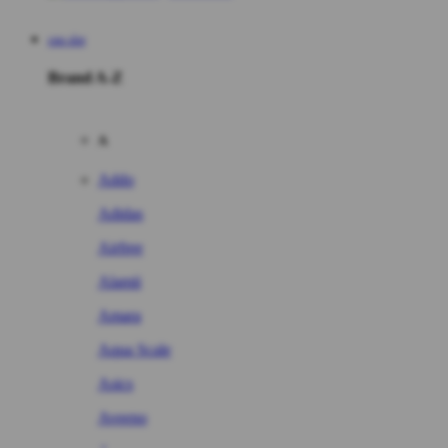
cnn slot
Brand A-Z
A
Addo
Adidas
Airfree
Alamii
Amara
Aqua Scale
Asics
Aveeno