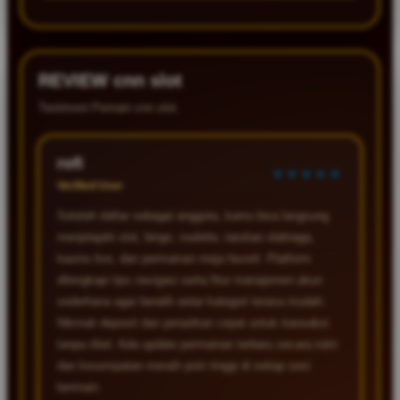
panduan tentang cara mengelola akun secara efektif,
Setelah daftar akun, Anda bisa menggunakan tips untuk
kategori dengan praktis tanpa ribet. Kelola akun dan
seperti beralih dengan cepat antar kategori permainan
menavigasi berbagai permainan, misalnya memilih
proses deposit serta penarikan cepat dengan mudah
kasino dan sports atau mengetahui strategi untuk
kasino online atau menjelajahi sport-related gaming.
dari dashboard yang tersedia. Jangan lewatkan update
memudahkan deposit dan penarikan dana. Selain itu,
Selain itu, platform ini menyediakan strategi untuk
permainan terbaru agar tak ketinggalan poin tinggi dan
REVIEW cnn slot
kamu bisa mempelajari tips untuk mengikuti pembaruan
penggunaan bingo dan taruhan olahraga yang efektif.
promo menarik lainnya.
permainan terbaru atau memanfaatkan akses mudah di
Testimoni Pemain cnn slot.
Misalnya, Anda dapat menganalisis peringkat
mobile app. Dengan memahami tips yang disediakan,
pertandingan untuk membuat keputusan yang lebih
Anda dapat memaksimalkan pengalaman bermain dan
bijaksana dalam bermain game sportif. Untuk
dina
menjelajahi beragam pilihan permainan, seperti slot,
pengalaman yang lebih optimal, cari tahu tips tentang
★★★★★
bingo, dan game meja dengan cara yang lebih lancar
Verified User
cara mengelola akun, seperti beralih cepat antara
dan menyenangkan.
kategori permainan atau memastikan proses deposit
Setelah register sebagai anggota, kamu langsung
dan penarikan berjalan lancar dan aman. Platform ini
mendapat akses lengkap ke slot, bingo, roulette,
juga memberikan informasi terbaru atau pembaruan
taruhan olahraga, kasino live, hingga permainan meja.
mengenai game sehingga Anda selalu dapat mencoba
Platform ini dilengkapi tips navigasi simpel yang
pengalaman baru. Dengan mengikuti tips penggunaan,
memudahkanmu beralih antar kategori hanya dalam
Anda bisa dengan mudah menjelajahi berbagai jenis
sekali klik. Manajemen akun lebih praktis berkat
permainan seperti slot dan bingo sambil
proses deposit dan penarikan cepat dengan sistem
memaksimalkan setiap kegiatan bermain.
terlindungi. Selalu cek update permainan terbaru untuk
menemukan fitur seru dan kesempatan meraih poin