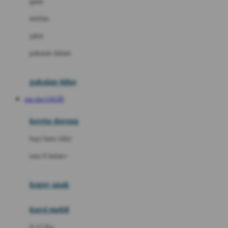
gaun
Dae Organics
setelan
Docare
jaket
Doona
pakaian dalam
Down To Earth
Drew
pakaian tidur
Dr. Brown's
cnn slot LOGIN
E
kereta dorong
ELC
bayi baru lahir
Ergobaby
usia 6 bulan+
Expert Care
koper anak
Ezyroller
kursi mobil
F
0-13 Kg