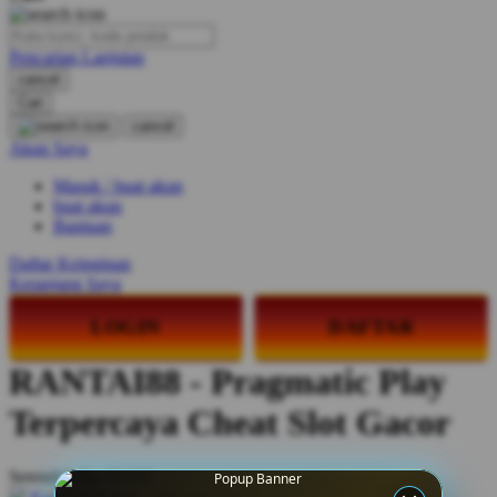
O
Pencarian Lanjutan
Oh Ma Grain
cancel
Okiedog
Cari
cancel
P
Akun Saya
Masuk / buat akun
Peachy
buat akun
Phil & Ted's
Bantuan
Philips Avent
Daftar Keinginan
Keranjang Saya
Pigeon
LOGIN
DAFTAR
Playgro
RANTAI88 - Pragmatic Play
Poled Global
Terpercaya Cheat Slot Gacor
Ponycycle
Puma
Serendah
Rp 10.000
Pureats