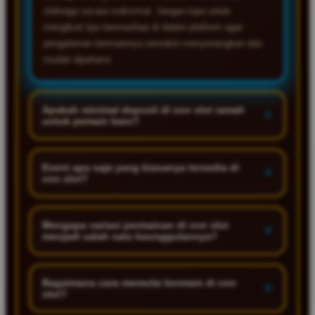
olahraga secara maksimal. Jangan lupa untuk
mengikuti tips bermanfaat di dalam platform agar
pengalaman bermainnya semakin menyenangkan dan
mudah dipahami.
Apakah minimal deposit di cnn slot ramah
+
untuk pemain baru?
Setelah register sebagai anggota platform, Anda bisa
langsung menikmati berbagai permainan mulai dari slot,
Event apa saja yang biasanya tersedia di
+
cnn slot?
bingo, roulette, taruhan olahraga, kasino live, hingga
permainan meja. Tips navigasi sederhana akan
Setelah mendaftar sebagai anggota, Anda dapat
membantu Anda beralih antar kategori dengan mudah
menggunakan tips dan strategi untuk menjelajahi
Mengapa variasi permainan di cnn slot
sesuai preferensi. Proses deposit dan penarikan cepat
+
menjadi salah satu keunggulannya?
berbagai macam permainan di platform ini. Misalnya,
memastikan transaksi berjalan lancar tanpa hambatan.
kamu bisa mempelajari cara memilih permainan slot
Jangan lewatkan update permainan terbaru untuk
Setelah register sebagai anggota, kamu bisa langsung
yang memiliki poin tinggi atau memanfaatkan strategi
menambah variasi hiburan dan peluang meraih poin
menjelajahi beragam permainan seperti slot, bingo,
Bagaimana cara memulai bermain di cnn
analisis peringkat pertandingan untuk taruhan olahraga
+
tinggi setiap harinya.
slot?
roulette, taruhan olahraga, kasino live, dan permainan
yang lebih akurat. Platform ini juga menyediakan
meja. Gunakan tips navigasi untuk beralih antar