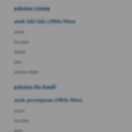
pakaian renang
anak laki-laki (18bln-8thn)
atasan
bawahan
setelan
jaket
pakaian dalam
pakaian ibu hamil
anak perempuan (18bln-8thn)
atasan
bawahan
gaun