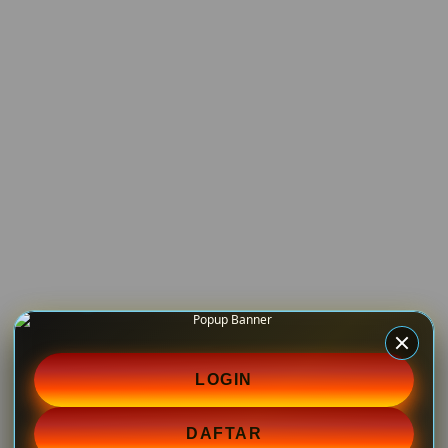
LOGIN
DAFTAR