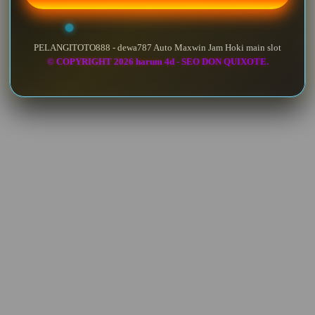
PELANGITOTO888 - dewa787 Auto Maxwin Jam Hoki main slot
© COPYRIGHT 2026 harum 4d - SEO DON QUIXOTE.