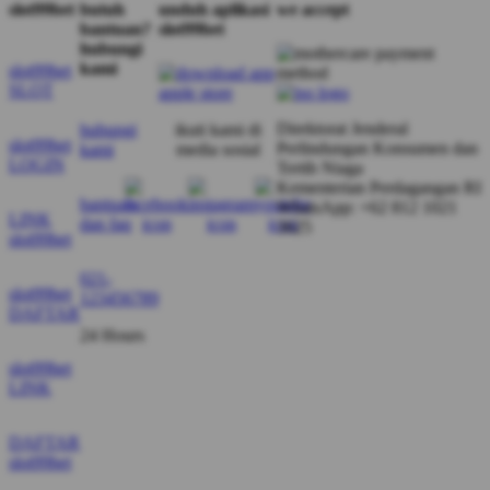
Back to top
slot99bet
butuh
unduh aplikasi
we accept
bantuan?
slot99bet
hubungi
kami
slot99bet
SLOT
Direktorat Jenderal
hubungi
ikuti kami di
slot99bet
Perlindungan Konsumen dan
kami
media sosial
LOGIN
Tertib Niaga
Kementerian Perdagangan RI
bantuan
WhatsApp: +62 812 1021
LINK
dan faq
3625
slot99bet
021-
slot99bet
123456789
DAFTAR
24 Hours
slot99bet
LINK