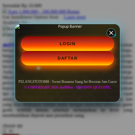
Serendah
Rp 10.000
Q
Earn
1.000.000
-
100.000.000
Bonus
Use Installment Options from
.
Laarn more
QV Baby
Available for :
home delivery
store pickup
R
LOGIN
slot99bet
Di dalam platform online ini, Anda akan menemukan
Real Shades
beragam pilihan permainan seperti kasino digital, slots, bingo,
hingga permainan meja. Selain itu, tersedia juga kategori sports-
Red Castle
DAFTAR
related gaming agar para anggota bisa menikmati taruhan olahraga
favorit mereka secara digital. Untuk memaksimalkan pengalaman
Ribbon Madness
Anda, platform ini menyediakan berbagai tips dan strategi.
Misalnya, Anda dapat mempelajari cara menganalisis peringkat
S
PELANGITOTO888 : Sweet Bonanza Siang Ini Bocoran Jam Gacor
permainan dalam kategori taruhan olahraga untuk membuat
© COPYRIGHT 2026 slot99bet - SEO DON QUIXOTE.
keputusan yang lebih strategis. Pengguna juga bisa memanfaatkan
Sebamed
tips untuk mengelola akun dengan efisien, seperti beralih cepat
antara permainan kasino dan aktivitas terkait olahraga. Cara lain
Silver Cross
yang bisa dilakukan adalah mulai dengan mencoba beberapa game
gratis terlebih dahulu sebelum melanjutkan ke level yang
Simply Idea
membutuhkan deposit atau penarikan uang.
Skip Hop
choose qty
Spectra