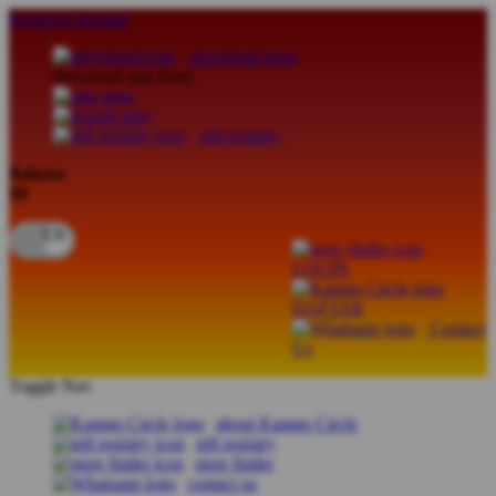
lewati ke Konten
download apps
download app from:
gift registry
Bahasa
ID
LOGIN
DAFTAR
Contact
Us
Toggle Nav
about Kanmo Circle
gift registry
store finder
contact us