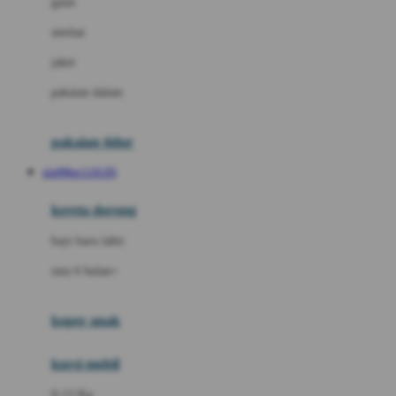
gaun
Dae Organics
setelan
Docare
jaket
Doona
pakaian dalam
Down To Earth
Drew
pakaian tidur
Dr. Brown's
slot99bet LOGIN
E
kereta dorong
ELC
bayi baru lahir
Ergobaby
usia 6 bulan+
Expert Care
koper anak
Ezyroller
kursi mobil
F
0-13 Kg