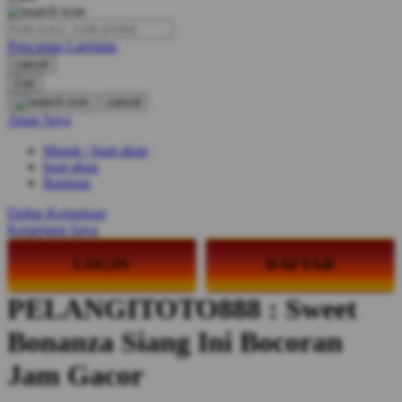
O
Pencarian Lanjutan
Oh Ma Grain
cancel
Okiedog
Cari
cancel
P
Akun Saya
Masuk / buat akun
Peachy
buat akun
Phil & Ted's
Bantuan
Philips Avent
Daftar Keinginan
Keranjang Saya
Pigeon
LOGIN
DAFTAR
Playgro
PELANGITOTO888 : Sweet
Poled Global
Bonanza Siang Ini Bocoran
Ponycycle
Puma
Jam Gacor
Pureats