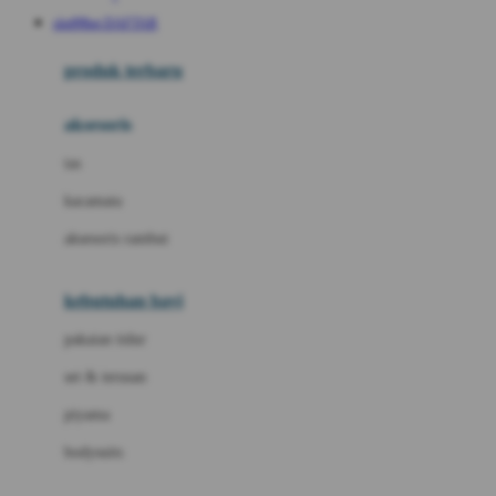
Awan
slot99bet DAFTAR
Azetabio
produk terbaru
B
aksesoris
Baabaasheepz
tas
Babiators
kacamata
Baby Dove
aksesoris rambut
Baby Jogger
Baby Rovega
kebutuhan bayi
Babybee
pakaian tidur
Banana Boat
set & terusan
Banz
piyama
Barbie
bodysuits
Beaba