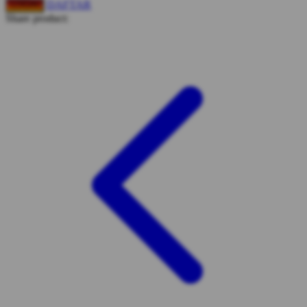
DAFTAR
LOGIN
Squishmallows
Share product:
Starbooks
Stick-O
Stokke
Sudocrem
Sumimo
Sunnylife
Sun-Staches
Swimava
T
Tommee Tippee
Trunki
Tutti Bambini