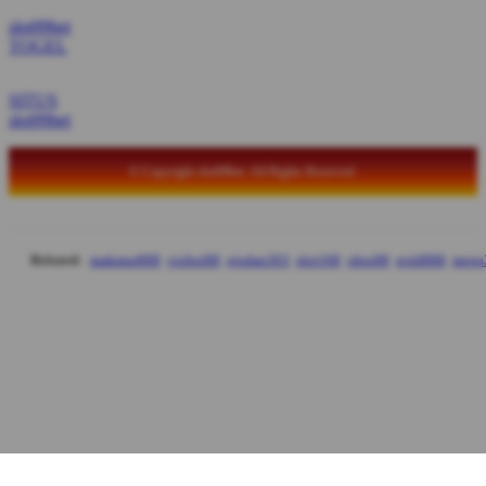
DAFTAR
slot99bet
slot99bet
TOGEL
SITUS
slot99bet
© Copyright slot99bet. All Rights Reserved.
Related:
makmur888
viobet88
ajudan303
slot168
okto88
gold888
mega