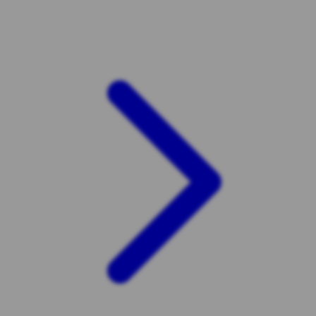
Twistshake
TY Toys
U
V
Veja
Vitaflow
Vtech
W
Waterland
Wellness