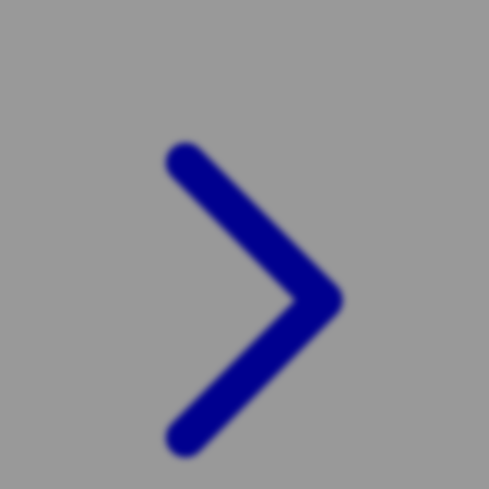
Twistshake
TY Toys
U
V
Veja
Vitaflow
Vtech
W
Waterland
Wellness