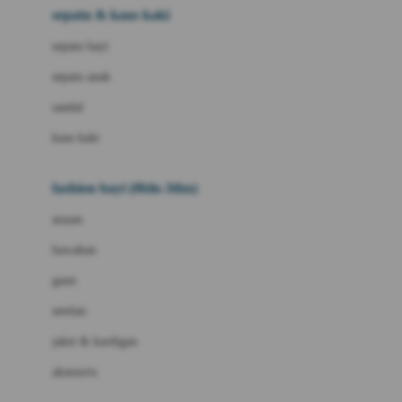
Beauty Barn
sepatu & kaus kaki
Bio Oil
sepatu bayi
Biolane
sepatu anak
Bite Fighters
sandal
Bizzi Growin
kaus kaki
Blackmores
fashion bayi (0bln-3thn)
Blooming Marvellous
atasan
Bonnels
bawahan
Bravado
gaun
Bruder
setelan
Brush Baby
jaket & kardigan
Buds Organics
aksesoris
Bugaboo