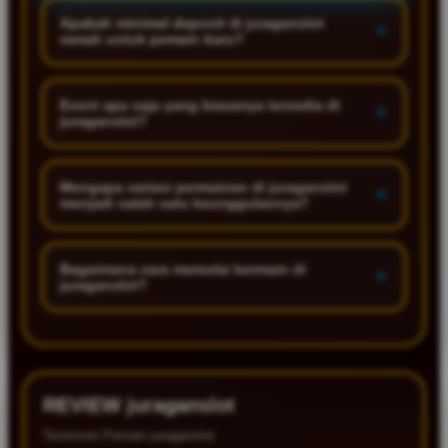
Apakah minimal deposit di juraganslot
+
ramah untuk pemain baru?
Setelah mendaftar sebagai anggota, Anda dapat
menggunakan beragam tips untuk menavigasi berbagai
Event apa saja yang biasanya tersedia di
+
juraganslot?
permainan, misalnya memilih permainan slot yang
menawarkan poin tinggi atau mempelajari strategi
Setelah anda daftar, platform ini menyediakan berbagai
efektif untuk bingo dan taruhan olahraga seperti
tips untuk memaksimalkan pengalaman bermain game
Mengapa variasi permainan di juraganslot
menganalisis peringkat permainan. Platform ini juga
+
menjadi salah satu keunggulannya?
online. Misalnya, anda bisa menggunakan tips untuk
menyediakan tips untuk mengelola akun, seperti cepat
menavigasi kategori permainan seperti kasino, digital
beralih antara kategori permainan kasino dan olahraga,
Setelah register sebagai anggota, kamu bisa langsung
slots, bingo, atau table games. Anda bahkan dapat
serta panduan penggunaan aman untuk transaksi
menjelajahi berbagai kategori mulai dari slot, bingo,
Bagaimana cara memulai bermain di
mempelajari strategi untuk taruhan olahraga dan
+
deposit dan withdrawal. Untuk pengalaman optimal,
juraganslot?
roulette, taruhan olahraga, hingga kasino live dan
menemukan tips pengelolaan akun yang efektif. Selain
Anda dapat menggunakan tips tentang cara
permainan meja. Platform ini dilengkapi tips navigasi
itu, platform ini memberikan update terbaru tentang
Setelah mendaftar sebagai anggota, Anda bisa
memaksimalkan poin dan mengikuti pembaruan
praktis agar mudah beralih antar kategori tanpa
permainan sehingga anda selalu mendapatkan pilihan
menggunakan berbagai tips untuk menavigasi platform
permainan terbaru. Dengan tips ini, menjelajahi berbagai
kebingungan. Manajemen akun dan proses deposit
game terlengkap. Tips lain mencakup cara beralih cepat
dan menikmati berbagai permainan yang tersedia.
permainan seperti slot dan bingo akan menjadi lebih
serta penarikan cepat juga bisa diakses dalam satu
antar kategori permainan dan aktivitas terkait olahraga
Misalnya, Anda dapat mencoba berbagai jenis slot atau
mudah dan menyenangkan!
panel yang simpel. Jangan lewatkan update permainan
REVIEW juraganslot
sesuai minat anda. Platform ini juga menawarkan
meja games dalam sesi trial gratis sebelum
terbaru untuk terus dapat pengalaman seru dan poin
panduan keamanan untuk deposit dan withdrawal serta
Testimoni Pemain juraganslot.
memutuskan apakah ingin deposit. Platform ini juga
tinggi setiap minggunya.