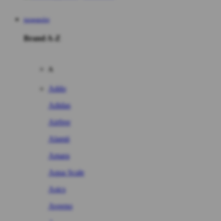
juraganslot
Brand A-Z
A
Addo
Adidas
Airfree
Alamii
Amara
Aqua Scale
Asics
Aveeno