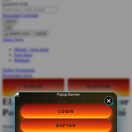
O
Pencarian Lanjutan
Oh Ma Grain
cancel
Okiedog
Cari
cancel
P
Akun Saya
Masuk / buat akun
Peachy
buat akun
Phil & Ted's
Bantuan
Philips Avent
Daftar Keinginan
Keranjang Saya
Pigeon
LOGIN
DAFTAR
Playgro
ELEVENS4D - Toto Slot Gacor
Poled Global
Pasti JP Pola Maxwin Hari Ini
Ponycycle
LOGIN
Puma
DAFTAR
Serendah
Rp 10.000
Pureats