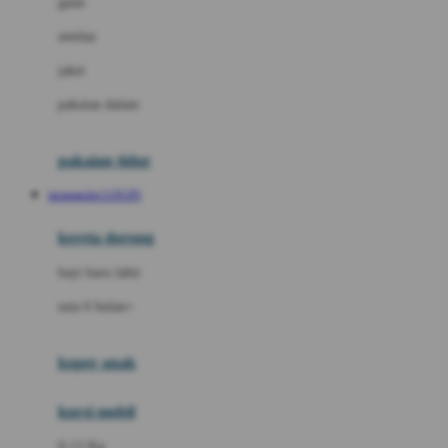
gaun
Dae Organics
setelan
Docare
jaket
Doona
pakaian dalam
Down To Earth
Drew
pakaian tidur
Dr. Brown's
juraganslot LOGIN
E
kereta dorong
ELC
bayi baru lahir
Ergobaby
usia 6 bulan+
Expert Care
koper anak
Ezyroller
kursi mobil
F
0-13 Kg