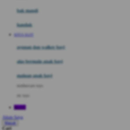
Mini Monkey
Moby
bak mandi
Momami
handuk
Mothercare
SITUS SLOT
Mustela
ayunan dan walker bayi
My Buddy Tag
My K
alas bermain anak bayi
N
mainan anak bayi
Naif
mothercare toys
Nike
elc toys
Nordic Natural
SLOT
Nuby
Akun Saya
Nuna
Masuk
Cari