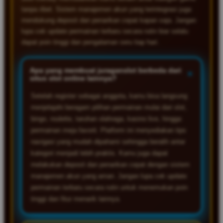
tanpa ribet. Sistem manajemen akun yang terintegrasi juga
mendukung deposit dan penarikan cepat kapan saja. Jangan
lupa cek update permainan terbaru secara rutin biar selalu
dapat poin tinggi dan pengalaman seru tiap hari.
Apa yang membuat juraganslot berbeda dari
+
situs slot online lainnya?
Setelah register sebagai anggota, kamu bisa langsung
menjelajahi beragam pilihan permainan mulai dari slot,
bingo, roulette, taruhan olahraga, kasino live, hingga
permainan meja favorit. Platform ini menyediakan tips
navigasi yang mudah dipahami sehingga beralih antar
kategori menjadi lebih praktis. Kamu juga dapat
melakukan deposit dan penarikan cepat dengan sistem
manajemen akun yang aman. Jangan lupa cek update
permainan terbaru secara rutin untuk menemukan poin
tinggi dan fitur menarik lainnya.