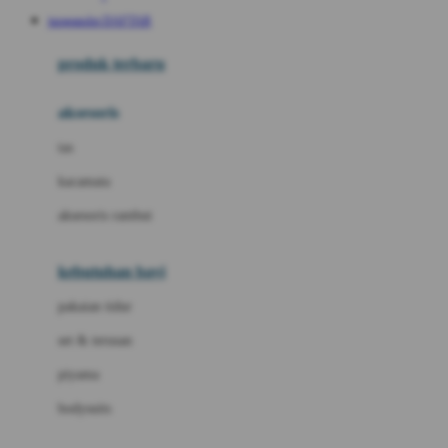
Awan
juraganslot DAFTAR
Azetabio
produk terbaru
B
aksesoris
Baabaasheepz
tas
Babiators
kacamata
Baby Dove
aksesoris rambut
Baby Jogger
Baby Rovega
kebutuhan bayi
Babybee
pakaian tidur
Banana Boat
set & terusan
Banz
piyama
Barbie
bodysuits
Beaba