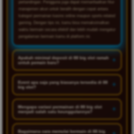
pertandingan. Pengguna juga dapat memanfaatkan fitur
manajemen akun untuk beralih dengan cepat antara
kategori permainan kasino online maupun sports-related
gaming. Dengan tips ini, kamu bisa memaksimalkan
waktu bermain secara efektif dan lebih mudah mengatur
pengalaman bermain kamu di platform ini.
Apakah minimal deposit di 88 big slot ramah
+
untuk pemain baru?
Setelah registrasi sukses, anggota dapat mengasah
kemampuan mereka dalam menavigasi beragam pilihan
Event apa saja yang biasanya tersedia di 88
+
big slot?
permainan, misalnya dengan mencari permainan yang
menawarkan poin tinggi di kategori slot atau meja.
Setelah daftar akun, kamu bisa gunakan tips untuk
Platform ini juga menyediakan strategi untuk
menavigasi slot dan permainan meja untuk
Mengapa variasi permainan di 88 big slot
memaksimalkan penggunaan fitur-fitur seperti bingo dan
+
menjadi salah satu keunggulannya?
meningkatkan pengalamanmu. Misalnya, pilih
olahraga, misal melalui analsis peringkat permainan
permainan yang menawarkan poin tinggi gratis atau
untuk membuat keputusan lebih tepat. Selain itu,
Setelah mendaftar, Anda dapat langsung menggunakan
promo menarik. Platform ini juga menyediakan strategi
pengguna bisa mengakses tips harian yang bermanfaat,
tips untuk menavigasi berbagai jenis permainan kasino
Bagaimana cara memulai bermain di 88 big
untuk penggunaan efektif bingo dan sports betting,
+