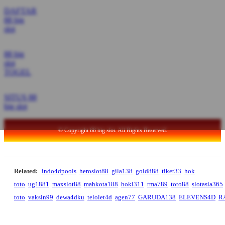
DAFTAR
88 big
slot
88 big
slot
TOGEL
SITUS 88
big slot
© Copyright 88 big slot. All Rights Reserved.
Related:
indo4dpools
heroslot88
gila138
gold888
tiket33
hok
toto
ug1881
maxslot88
mahkota188
hoki311
rma789
toto88
slotasia365
toto
vaksin99
dewa4dku
telolet4d
agen77
GARUDA138
ELEVENS4D
R