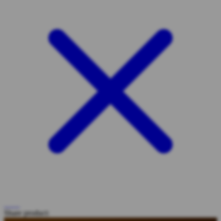
Share product: