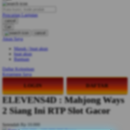
O
Pencarian Lanjutan
Oh Ma Grain
cancel
Okiedog
Cari
cancel
P
Akun Saya
Masuk / buat akun
Peachy
buat akun
Phil & Ted's
Bantuan
Philips Avent
Daftar Keinginan
Keranjang Saya
Pigeon
LOGIN
DAFTAR
Playgro
ELEVENS4D : Mahjong Ways
Poled Global
2 Siang Ini RTP Slot Gacor
Ponycycle
Puma
Serendah
Rp 10.000
Pureats