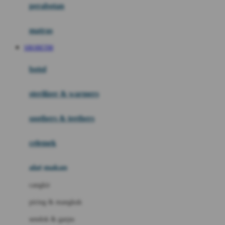
perabotan
Happy Tummy
Hauck
matras
Havaianas
SBOBET88
Hegen
botol
Hot Wheels
sterilizer & warmers
Hybrid
soothers & teethers
I
Inlacta DHA
celemek
Interlac
alat makan
Ivenet
cangkir
J
piring & mangkuk
Jack N Jill
sendok & garpu