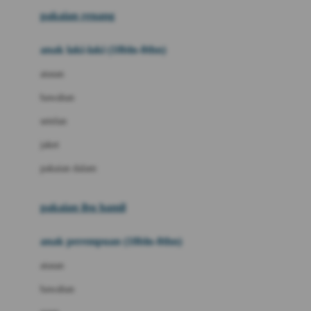
Buggygear
pakaian renang
Bumkins
anak laki-laki (18bln-8thn)
C
atasan
Cetaphil
bawahan
Chicco
setelan
Childlife
jaket
Clevamama
pakaian dalam
Cocolatte
Cottonseeds
pakaian ibu hamil
Cozy N Safe
anak perempuan (18bln-8thn)
Crane
atasan
Cybex
bawahan
D