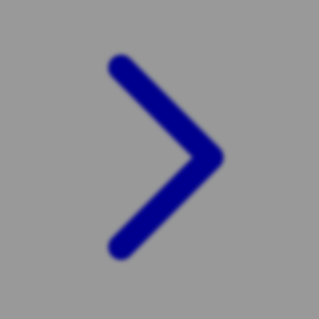
Twistshake
TY Toys
U
V
Veja
Vitaflow
Vtech
W
Waterland
Wellness