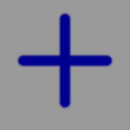
X
Xootz
Y
Yamatoya
Z
Zaxy
Zoggs
0-9
4Moms
59S