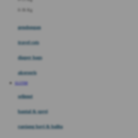
Felt So Sweet
0-36 Kg
Fisher Price
Flipper
gendongan
Friends Of Sally
travel cots
G
diaper bags
Gb
Geko
aksesoris
Graco
SLOT88
Gund
selimut
H
bantal & sprei
Habbie
Haenim
ranjang bayi & balita
Happy Horse