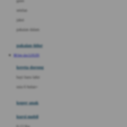
gaun
Dae Organics
setelan
Docare
jaket
Doona
pakaian dalam
Down To Earth
Drew
pakaian tidur
Dr. Brown's
88 big slot LOGIN
E
kereta dorong
ELC
bayi baru lahir
Ergobaby
usia 6 bulan+
Expert Care
koper anak
Ezyroller
kursi mobil
F
0-13 Kg