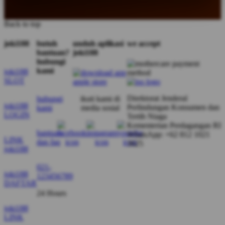
Back to top
joki188
butuh
unduh aplikasi
we accept
bantuan?
joki188
hubungi
kami
joki188
SLOT
Direktorat Jenderal
hubungi
ikuti kami di
joki188
Perlindungan Konsumen dan
kami
media sosial
LOGIN
Tertib Niaga
Kementerian Perdagangan RI
bantuan
WhatsApp: +62 812 1021
LINK
dan faq
3625
joki188
021-
joki188
123456789
DAFTAR
24 Hours
joki188
LINK