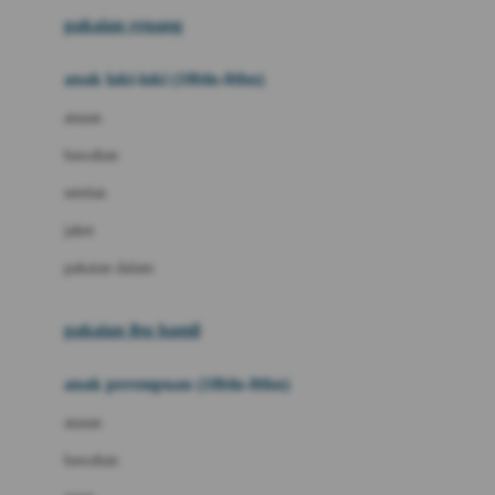
Buggygear
pakaian renang
Bumkins
anak laki-laki (18bln-8thn)
C
atasan
Cetaphil
bawahan
Chicco
setelan
Childlife
jaket
Clevamama
pakaian dalam
Cocolatte
Cottonseeds
pakaian ibu hamil
Cozy N Safe
anak perempuan (18bln-8thn)
Crane
atasan
Cybex
bawahan
D