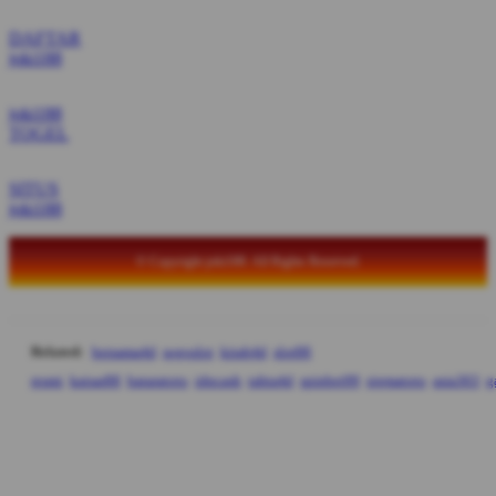
DAFTAR
joki188
joki188
TOGEL
SITUS
joki188
© Copyright joki188. All Rights Reserved.
Related:
bersama4d
sogoslot
kitab4d
slot88
resmi
kaisar88
bataratoto
idncash
tahta4d
spinbet99
sigmatoto
asia303
g