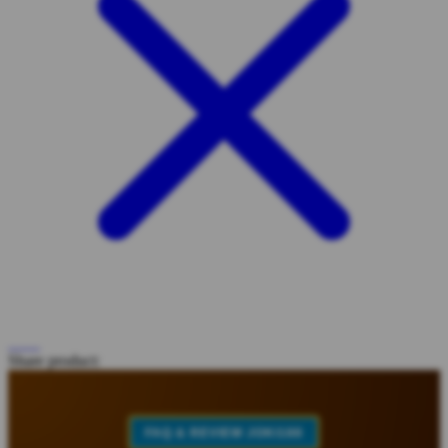
Share product:
FAQ & REVIEW JOKI188