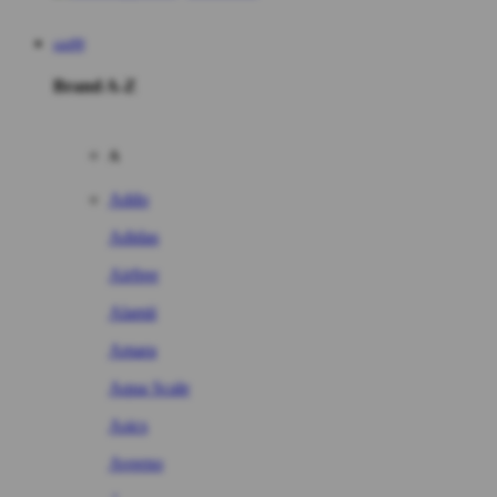
sizi99
Brand A-Z
A
Addo
Adidas
Airfree
Alamii
Amara
Aqua Scale
Asics
Aveeno