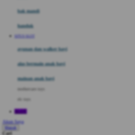
Mini Monkey
Moby
bak mandi
Momami
handuk
Mothercare
SITUS SLOT
Mustela
ayunan dan walker bayi
My Buddy Tag
My K
alas bermain anak bayi
N
mainan anak bayi
Naif
mothercare toys
Nike
elc toys
Nordic Natural
SLOT
Nuby
Akun Saya
Nuna
Masuk
Cari