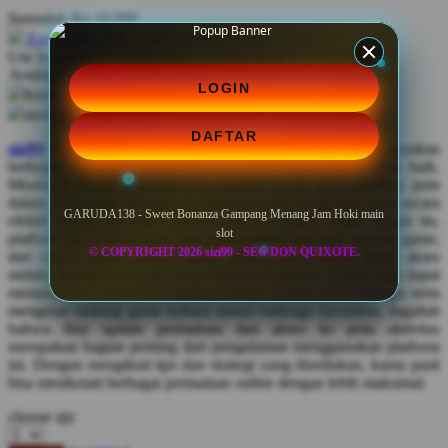
Serendah
Rp 10.000
Q
Earn
1.000.000
-
100.000.000
Bonus
Use Installment Options from
.
Laarn more
QV Baby
Available for :
LOGIN
home delivery
store pickup
R
DAFTAR
sizi99
Setelah mendaftar sebagai anggota, kamu bisa menggunakan
Real Shades
berbagai tips untuk menjelajahi platform ini dengan lebih baik.
Misalnya, kamu bisa mencoba strategi untuk meningkatkan poin
Red Castle
dalam permainan slot atau mempelajari cara mengelola akun secara
GARUDA138 - Sweet Bonanza Gampang Menang Jam Hoki main
efektif seperti mengatur deposit dan penarikan cepat. Selain itu,
Ribbon Madness
slot
platform ini menyediakan informasi tentang berbagai macam game,
© COPYRIGHT 2026 sizi99 - SEO DON QUIXOTE.
dari casino klasik sampai sports games, yang dapat kamu akses
S
melalui kategori-kategori yang mudah dinavigasi. Kamu juga dapat
memanfaatkan tips untuk bermain bingo dengan lebih strategis serta
Sebamed
mengenal ranking game terbaru dalam olahraga favoritmu. Ingatlah
bahwa fitur update permainan dan akses ke poin aktivitas
Silver Cross
merupakan bagian penting dari pengalaman menggunakan platform
ini. Dengan mengikuti tips dan strategi yang disediakan, kamu pasti
Simply Idea
bisa menikmati berbagai permainan online dengan lebih maksimal.
Skip Hop
choose qty
Spectra