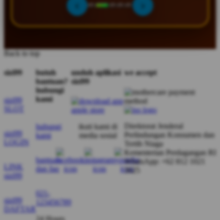
sizi99
butuh
unduh aplikasi
we accept
bantuan?
sizi99
hubungi
kami
sizi99
SLOT
Direktorat Jenderal
hubungi
ikuti kami di
sizi99
Perlindungan Konsumen dan
kami
media sosial
LOGIN
Tertib Niaga
Kementerian Perdagangan RI
bantuan
WhatsApp: +62 812 1021
LINK
dan faq
3625
sizi99
021-
sizi99
123456789
DAFTAR
24 Hours
sizi99
LINK
DAFTAR
sizi99