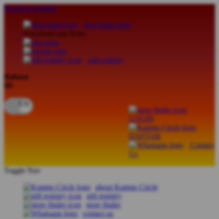
lewati ke Konten
download apps
download app from:
gift registry
Bahasa
ID
LOGIN
DAFTAR
Contact
Us
Toggle Nav
about Kanmo Circle
gift registry
store finder
contact us