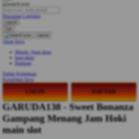
O
Pencarian Lanjutan
Oh Ma Grain
cancel
Okiedog
Cari
cancel
P
Akun Saya
Masuk / buat akun
Peachy
buat akun
Phil & Ted's
Bantuan
Philips Avent
Daftar Keinginan
Keranjang Saya
Pigeon
LOGIN
DAFTAR
Playgro
GARUDA138 - Sweet Bonanza
Poled Global
Gampang Menang Jam Hoki
Ponycycle
Puma
main slot
Pureats