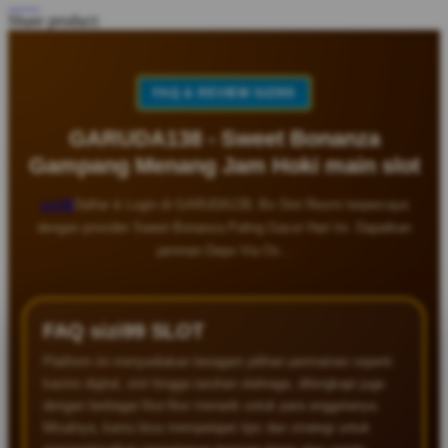
Share product:
FAQ & REVIEW SIZI99
GARUDA138 - Sweet Bonanza
Gampang Menang Jam Hoki main slot
sizi99
Daftar & Login di GARUDA138, Bo Slot Resmi terpercaya
dengan provider Sweet Bonanza Paling Gacor Hari Ini. Dapatkan
jaminan Depo Via Ov...
FAQ sizi99 SLOT
Platform ini menyediakan beragam pilihan permainan seperti
kasino digital, slot hingga taruhan olahraga, dilengkapi juga
dengan berbagai fitur-fitur menarik untuk para anggotanya.
Misalnya, kamu bisa mempelajari tips dan strategi untuk