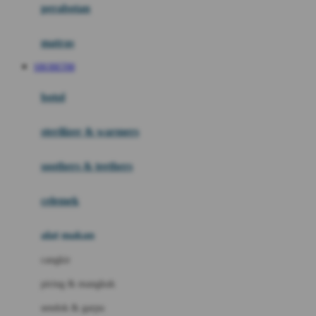
perabotan
Happy Tummy
Hauck
matras
Havaianas
SBOBET88
Hegen
botol
Hot Wheels
sterilizer & warmers
Hybrid
soothers & teethers
I
Inlacta DHA
celemek
Interlac
alat makan
Ivenet
cangkir
J
piring & mangkuk
Jack N Jill
sendok & garpu