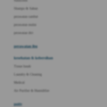
Sunscreen
London Taxi
Shampo & Sabun
Love To Dream
perawatan rambut
perawatan mulut
M
perawatan diri
Magformers
Mama's Choice
perawatan ibu
Mamas&Papas
kesehatan & kebersihan
Mamaway
Tissue basah
Maxi Cosi
Laundry & Cleaning
Megabloks
Medical
Micro
Air Purifier & Humidifier
MiDeer
Mimi & Lula
potty