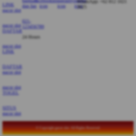
Direktorat Jenderal
hubungi
ikuti kami di
gacor slot
Perlindungan Konsumen dan
kami
media sosial
LOGIN
Tertib Niaga
Kementerian Perdagangan RI
bantuan
WhatsApp: +62 812 1021
LINK
dan faq
3625
gacor slot
021-
gacor slot
123456789
DAFTAR
24 Hours
gacor slot
LINK
DAFTAR
gacor slot
gacor slot
TOGEL