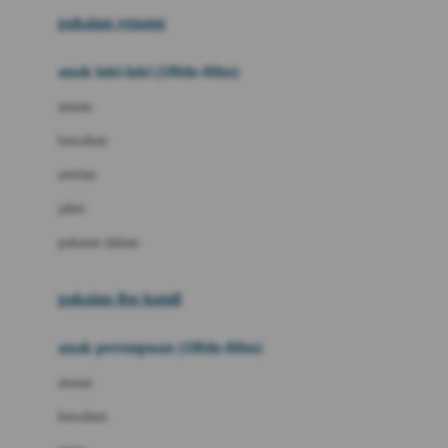
Buggygear
pakaian renang
Bumkins
anak laki-laki (18bln-8thn)
C
atasan
Cetaphil
bawahan
Chicco
setelan
Childlife
jaket
Clevamama
pakaian dalam
Cocolatte
Cottonseeds
pakaian ibu hamil
Cozy N Safe
anak perempuan (18bln-8thn)
Crane
atasan
Cybex
bawahan
D