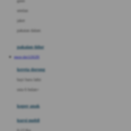
gaun
Dae Organics
setelan
Docare
jaket
Doona
pakaian dalam
Down To Earth
Drew
pakaian tidur
Dr. Brown's
gacor slot LOGIN
E
kereta dorong
ELC
bayi baru lahir
Ergobaby
usia 6 bulan+
Expert Care
koper anak
Ezyroller
kursi mobil
F
0-13 Kg