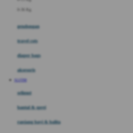
Felt So Sweet
0-36 Kg
Fisher Price
Flipper
gendongan
Friends Of Sally
travel cots
G
diaper bags
Gb
Geko
aksesoris
Graco
SLOT88
Gund
selimut
H
bantal & sprei
Habbie
Haenim
ranjang bayi & balita
Happy Horse