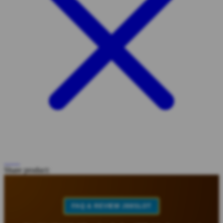
Share product:
FAQ & REVIEW J88SLOT