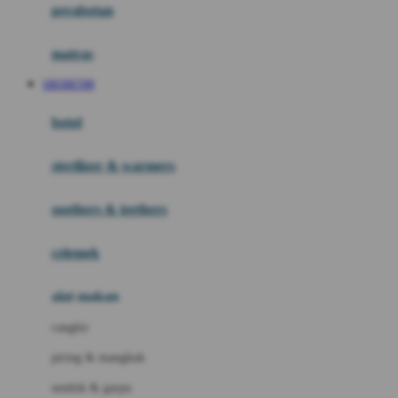
perabotan
Happy Tummy
Hauck
matras
Havaianas
SBOBET88
Hegen
botol
Hot Wheels
sterilizer & warmers
Hybrid
soothers & teethers
I
Inlacta DHA
celemek
Interlac
alat makan
Ivenet
cangkir
J
piring & mangkuk
Jack N Jill
sendok & garpu