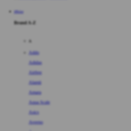
j88slot
Brand A-Z
A
Addo
Adidas
Airfree
Alamii
Amara
Aqua Scale
Asics
Aveeno