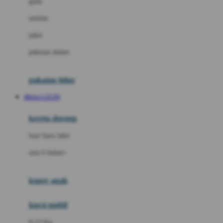
gaun
Dae Organics
setelan
Docare
jaket
Doona
pakaian dalam
Down To Earth
Drew
pakaian tidur
Dr. Brown's
j88slot LOGIN
E
kereta dorong
ELC
bayi baru lahir
Ergobaby
usia 6 bulan+
Expert Care
koper anak
Ezyroller
kursi mobil
F
0-13 Kg