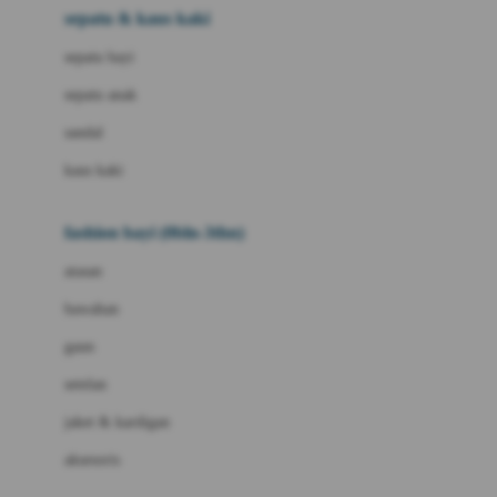
Beauty Barn
sepatu & kaus kaki
Bio Oil
sepatu bayi
Biolane
sepatu anak
Bite Fighters
sandal
Bizzi Growin
kaus kaki
Blackmores
fashion bayi (0bln-3thn)
Blooming Marvellous
atasan
Bonnels
bawahan
Bravado
gaun
Bruder
setelan
Brush Baby
jaket & kardigan
Buds Organics
aksesoris
Bugaboo