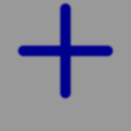
X
Xootz
Y
Yamatoya
Z
Zaxy
Zoggs
0-9
4Moms
59S