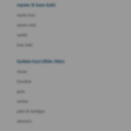
Beauty Barn
sepatu & kaus kaki
Bio Oil
sepatu bayi
Biolane
sepatu anak
Bite Fighters
sandal
Bizzi Growin
kaus kaki
Blackmores
fashion bayi (0bln-3thn)
Blooming Marvellous
atasan
Bonnels
bawahan
Bravado
gaun
Bruder
setelan
Brush Baby
jaket & kardigan
Buds Organics
aksesoris
Bugaboo