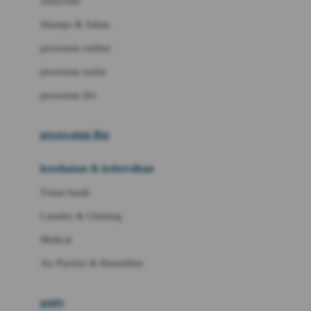
Sunscreen
London Taxi
Shampo & Sabun
Love To Dream
perawatan rambut
perawatan mulut
M
perawatan diri
Magformers
Mama's Choice
perawatan ibu
Mamas&Papas
kesehatan & kebersihan
Mamaway
Tissue basah
Maxi Cosi
Laundry & Cleaning
Megabloks
Medical
Micro
Air Purifier & Humidifier
MiDeer
Mimi & Lula
potty