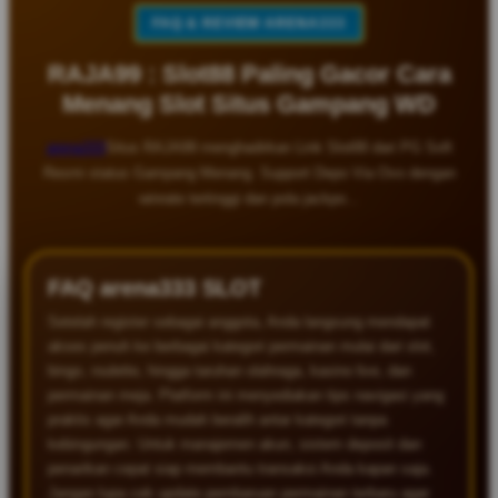
FAQ & REVIEW ARENA333
RAJA99 : Slot88 Paling Gacor Cara
Menang Slot Situs Gampang WD
arena333
Situs RAJA99 menghadirkan Link Slot88 dari PG Soft
Resmi status Gampang Menang. Support Depo Via Ovo dengan
winrate tertinggi dan pola jackpo...
FAQ arena333 SLOT
Setelah register sebagai anggota, Anda langsung mendapat
akses penuh ke berbagai kategori permainan mulai dari slot,
bingo, roulette, hingga taruhan olahraga, kasino live, dan
permainan meja. Platform ini menyediakan tips navigasi yang
praktis agar Anda mudah beralih antar kategori tanpa
kebingungan. Untuk manajemen akun, sistem deposit dan
penarikan cepat siap membantu transaksi Anda kapan saja.
Jangan lupa cek update pembaruan permainan terbaru agar