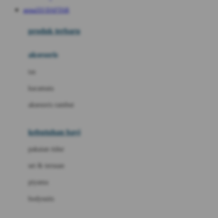
Awan
arena333 DAFTAR
Azetabio
produk terbaru
B
aksesoris
Baabaasheepz
tas
Babiators
kacamata
Baby Dove
aksesoris rambut
Baby Jogger
Baby Rovega
kebutuhan bayi
Babybee
pakaian tidur
Banana Boat
set & terusan
Banz
piyama
Barbie
bodysuits
Beaba