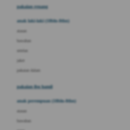
Buggygear
pakaian renang
Bumkins
anak laki-laki (18bln-8thn)
C
atasan
Cetaphil
bawahan
Chicco
setelan
Childlife
jaket
Clevamama
pakaian dalam
Cocolatte
Cottonseeds
pakaian ibu hamil
Cozy N Safe
anak perempuan (18bln-8thn)
Crane
atasan
Cybex
bawahan
D