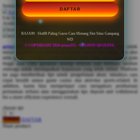
Serendah
Rp 10.000
DAFTAR
Q
Earn
1.000.000
-
100.000.000
Bonus
Use Installment Options from
.
Laarn more
QV Baby
Available for :
home delivery
RAJA99 : Slot88 Paling Gacor Cara Menang Slot Situs Gampang
store pickup
R
WD
© COPYRIGHT 2026 arena333 - SEO DON QUIXOTE.
arena333
Setelah mendaftar, kamu bisa menggunakan tips untuk
Real Shades
menavigasi berbagai macam permainan seperti slot, bingo, dan also
table games. Sebagai contoh, pilihlah game yang menawarkan poin
Red Castle
tinggi atau coba gunakan strategi tertentu saat bermain taruhan
olahraga untuk mendapatkan keputusan yang lebih efektif. Platform
Ribbon Madness
ini juga memberikan tips untuk pengelolaan akun, misalnya cara
cepat beralih antara game casino dan aktivitas sports-related. In
S
addition, kamu bisa mempelajari cara mengakses pembaruan
permainan terbaru atau menggunakan tips deposit and withdrawal
Sebamed
for a more efficient experience overall.
Silver Cross
choose qty
Simply Idea
DAFTAR
LOGIN
Share product:
Skip Hop
Spectra