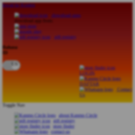
lewati ke Konten
download apps
download app from:
gift registry
Bahasa
ID
LOGIN
DAFTAR
Contact
Us
Toggle Nav
about Kanmo Circle
gift registry
store finder
contact us