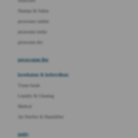
Sunscreen
London Taxi
Shampo & Sabun
Love To Dream
perawatan rambut
perawatan mulut
M
perawatan diri
Magformers
Mama's Choice
perawatan ibu
Mamas&Papas
kesehatan & kebersihan
Mamaway
Tissue basah
Maxi Cosi
Laundry & Cleaning
Megabloks
Medical
Micro
Air Purifier & Humidifier
MiDeer
Mimi & Lula
potty