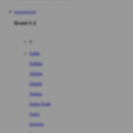
demoslotpgsoft
Brand A-Z
A
Addo
Adidas
Airfree
Alamii
Amara
Aqua Scale
Asics
Aveeno