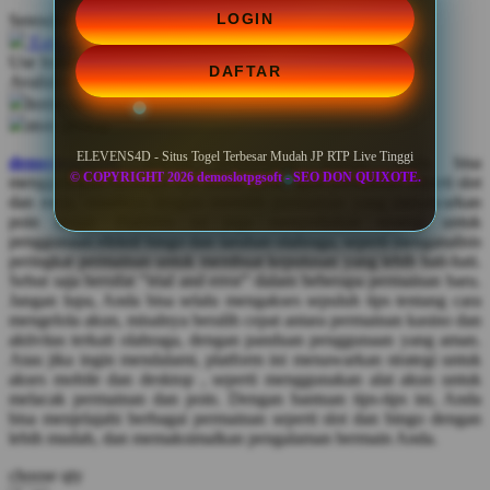
LOGIN
Serendah
Rp 10.000
Q
Earn
1.000.000
-
100.000.000
Bonus
Use Installment Options from
.
Laarn more
DAFTAR
QV Baby
Available for :
home delivery
store pickup
R
ELEVENS4D - Situs Togel Terbesar Mudah JP RTP Live Tinggi
demoslotpgsoft
Setelah pendaftaran selesai, Anda bisa
Real Shades
© COPYRIGHT 2026 demoslotpgsoft - SEO DON QUIXOTE.
menggunakan berbagai tips untuk menavigasi permainan seperti slot
dan meja, misalnya dengan memilih permainan yang menawarkan
Red Castle
poin tinggi. Platform ini juga menyediakan strategi untuk
penggunaan efektif bingo dan taruhan olahraga, seperti menganalisis
Ribbon Madness
peringkat permainan untuk membuat keputusan yang lebih hati-hati.
Sebut saja bersifat "trial and error" dalam beberapa permainan baru.
S
Jangan lupa, Anda bisa selalu mengakses sepuluh tips tentang cara
mengelola akun, misalnya beralih cepat antara permainan kasino dan
Sebamed
aktivitas terkait olahraga, dengan panduan penggunaan yang aman.
Atau jika ingin mendalami, platform ini menawarkan strategi untuk
Silver Cross
akses mobile dan desktop , seperti menggunakan alat akun untuk
melacak permainan dan poin. Dengan bantuan tips-tips ini, Anda
Simply Idea
bisa menjelajahi berbagai permainan seperti slot dan bingo dengan
lebih mudah, dan memaksimalkan pengalaman bermain Anda.
Skip Hop
choose qty
Spectra