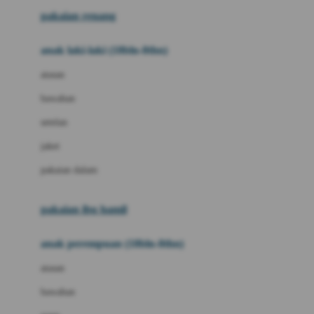
Buggygear
pakaian renang
Bumkins
anak laki-laki (18bln-8thn)
C
atasan
Cetaphil
bawahan
Chicco
setelan
Childlife
jaket
Clevamama
pakaian dalam
Cocolatte
Cottonseeds
pakaian ibu hamil
Cozy N Safe
anak perempuan (18bln-8thn)
Crane
atasan
Cybex
bawahan
D