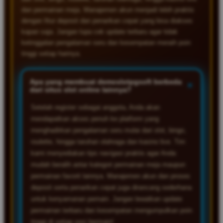
dan permainan meja. Manajemen akun menjadi lebih praktis
dengan fitur deposit dan penarikan cepat yang bisa diakses
kapan saja. Jangan lupa cek update terbaru agar tidak
ketinggalan pengalaman seru dan kesempatan meraih poin
tinggi setiap harinya.
Apa yang membuat demoslotpgsoft berbeda
+
dari situs slot online lainnya?
Setelah register sebagai anggota, Anda akan
mendapatkan akses penuh ke platform yang
menghadirkan pengalaman seru mulai dari slot, bingo,
roulette, hingga taruhan olahraga dan kasino live. Tim
kami menyediakan tips navigasi praktis agar Anda
mudah beralih antar kategori permainan meja maupun
permainan favorit lainnya. Manajemen akun dan proses
deposit serta penarikan cepat juga dirancang sederhana
untuk kenyamanan pemain. Jangan lewatkan update
permainan terbaru dan kesempatan mengumpulkan poin
tinggi di setiap sesi bermain!