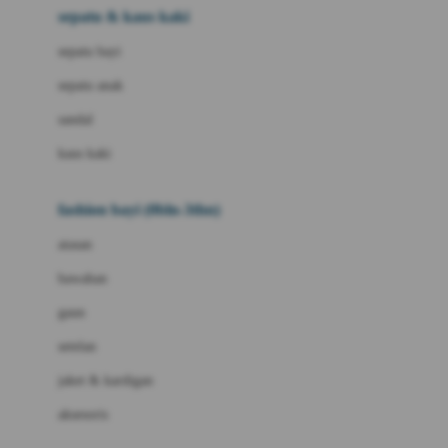
Beauty Barn
sepatu & kaus kaki
Bio Oil
sepatu bayi
Biolane
sepatu anak
Bite Fighters
sandal
Bizzi Growin
kaus kaki
Blackmores
fashion bayi (0bln-3thn)
Blooming Marvellous
atasan
Bonnels
bawahan
Bravado
gaun
Bruder
setelan
Brush Baby
jaket & kardigan
Buds Organics
aksesoris
Bugaboo