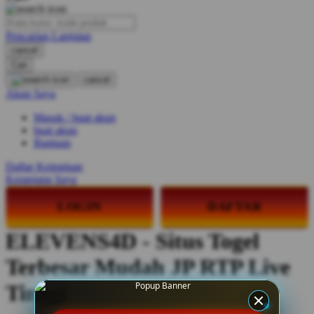
O
Pencarian Lanjutan
Oh Ma Grain
cancel
Okiedog
Cari
cancel
P
Akun Saya
Masuk / buat akun
Peachy
buat akun
Phil & Ted's
Bantuan
Philips Avent
Daftar Keinginan
Keranjang Saya
Pigeon
LOGIN
DAFTAR
Playgro
ELEVENS4D - Situs Togel
Poled Global
Terbesar Mudah JP RTP Live
Ponycycle
Puma
Tinggi
Pureats