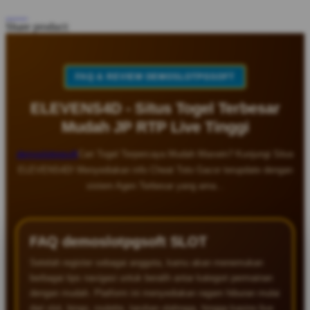
Share product:
FAQ & REVIEW DEMOSLOTPGSOFT
ELEVENS4D - Situs Togel Terbesar
Mudah JP RTP Live Tinggi
demoslotpgsoft
Cari Togel Terpercaya Mudah Maxwin? Kunjungi Situs
ELEVENS4D! Menyediakan info Cheat Toto Gacor terupdate dengan
sistem Agen Terbesar yang ama...
FAQ demoslotpgsoft SLOT
Setelah register sebagai anggota, kamu akan menemukan
berbagai tips navigasi untuk beralih antar kategori permainan
dengan mudah. Platform ini menyediakan ragam hiburan mulai
dari slot, bingo, roulette, taruhan olahraga, hingga kasino live