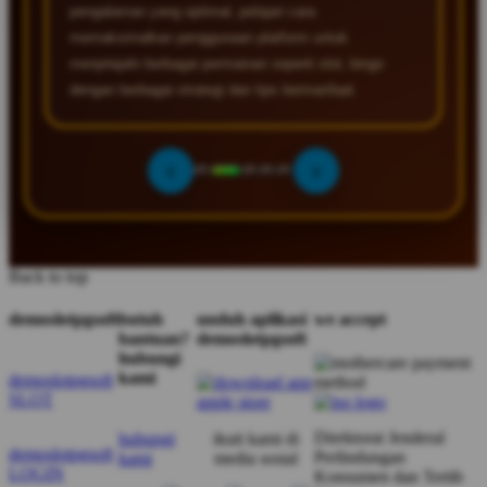
‹
›
Back to top
demoslotpgsoft
butuh
unduh aplikasi
we accept
bantuan?
demoslotpgsoft
hubungi
kami
demoslotpgsoft
SLOT
Direktorat Jenderal
hubungi
ikuti kami di
demoslotpgsoft
Perlindungan
kami
media sosial
LOGIN
Konsumen dan Tertib
Niaga
bantuan
Kementerian
LINK
dan faq
Perdagangan RI
demoslotpgsoft
WhatsApp: +62 812
1021 3625
021-
demoslotpgsoft
123456789