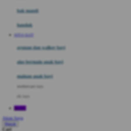
Mini Monkey
Moby
bak mandi
Momami
handuk
Mothercare
SITUS SLOT
Mustela
ayunan dan walker bayi
My Buddy Tag
My K
alas bermain anak bayi
N
mainan anak bayi
Naif
mothercare toys
Nike
elc toys
Nordic Natural
SLOT
Nuby
Akun Saya
Nuna
Masuk
Cari