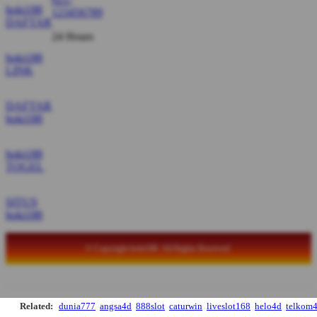
LINK
DAFTAR
hoki188
hoki188
TOGEL
SITUS
hoki188
© Copyright hoki188. All Rights Reserved.
Related:
dunia777
angsa4d
888slot
caturwin
liveslot168
helo4d
telkom
toto
viralbet77
pg138
ransslot88
mpo111
88jackpot
nibung88
mpo189