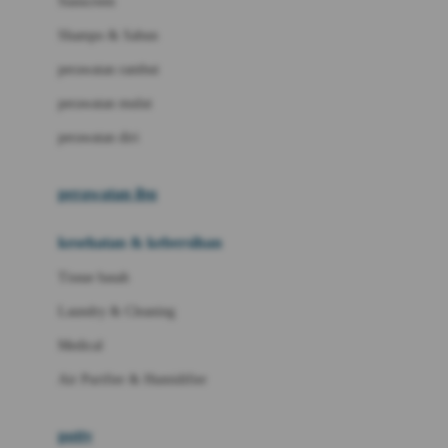
Sunscreen
London Taxi
Shampo & Sabun
Love To Dream
perawatan rambut
perawatan mulut
M
perawatan diri
Magformers
Mama's Choice
perawatan ibu
Mamas&Papas
kesehatan & kebersihan
Mamaway
Tissue basah
Maxi Cosi
Laundry & Cleaning
Megabloks
Medical
Micro
Air Purifier & Humidifier
MiDeer
Mimi & Lula
potty