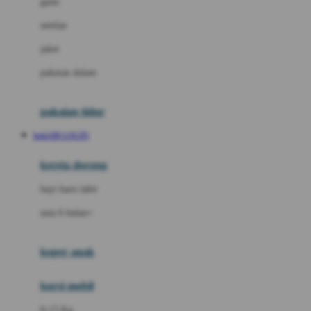
gaun
Dae Organics
setelan
Docare
jaket
Doona
pakaian dalam
Down To Earth
Drew
pakaian tidur
Dr. Brown's
hoki188 LOGIN
E
kereta dorong
ELC
bayi baru lahir
Ergobaby
usia 6 bulan+
Expert Care
koper anak
Ezyroller
kursi mobil
F
0-13 Kg