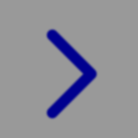
Twistshake
TY Toys
U
V
Veja
Vitaflow
Vtech
W
Waterland
Wellness