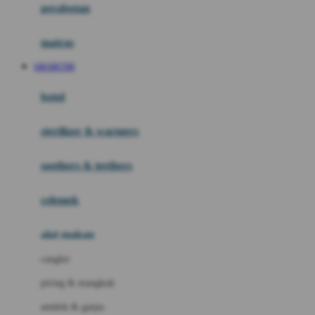
perabotan
Happy Tummy
Hauck
matras
Havaianas
SBOBET88
Hegen
botol
Hot Wheels
sterilizer & warmers
Hybrid
soothers & teethers
I
Inlacta DHA
celemek
Interlac
alat makan
Ivenet
cangkir
J
piring & mangkuk
Jack N Jill
sendok & garpu