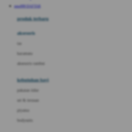
Awan
mpo999 DAFTAR
Azetabio
produk terbaru
B
aksesoris
Baabaasheepz
tas
Babiators
kacamata
Baby Dove
aksesoris rambut
Baby Jogger
Baby Rovega
kebutuhan bayi
Babybee
pakaian tidur
Banana Boat
set & terusan
Banz
piyama
Barbie
bodysuits
Beaba