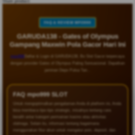
Share product:
FAQ & REVIEW MPO999
GARUDA138 - Gates of Olympus
Gampang Maxwin Pola Gacor Hari Ini
mpo999
Daftar & Login di GARUDA138, Bo Slot Gacor terpercaya
dengan provider Gates of Olympus Paling Sensasional. Dapatkan
jaminan Depo Pulsa Tan...
FAQ mpo999 SLOT
Untuk mengoptimalkan pengalaman Anda di platform ini, Anda
bisa membaca tips-tips strategis, misalnya tentang cara
beralih antar kategori permainan kasino atau aktivitas
olahraga. Selain itu, informasi tentang bagaimana
menggunakan fitur akun untuk mengatur poin, deposit, dan