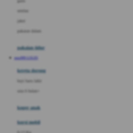
gaun
Dae Organics
setelan
Docare
jaket
Doona
pakaian dalam
Down To Earth
Drew
pakaian tidur
Dr. Brown's
mpo999 LOGIN
E
kereta dorong
ELC
bayi baru lahir
Ergobaby
usia 6 bulan+
Expert Care
koper anak
Ezyroller
kursi mobil
F
0-13 Kg