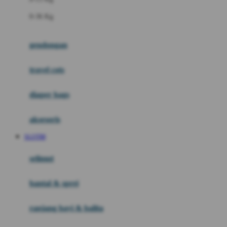
Felt So Sweet
0-36 Kg
Fisher Price
Flipper
gendongan
Friends Of Sally
travel cots
G
diaper bags
Gb
Geko
aksesoris
Graco
SLOT88
Gund
selimut
H
bantal & sprei
Habbie
Haenim
ranjang bayi & balita
Happy Horse