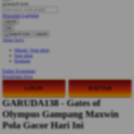
O
Pencarian Lanjutan
Oh Ma Grain
cancel
Okiedog
Cari
cancel
P
Akun Saya
Masuk / buat akun
Peachy
buat akun
Phil & Ted's
Bantuan
Philips Avent
Daftar Keinginan
Keranjang Saya
Pigeon
LOGIN
DAFTAR
Playgro
GARUDA138 - Gates of
Poled Global
Olympus Gampang Maxwin
Ponycycle
Puma
Pola Gacor Hari Ini
Pureats