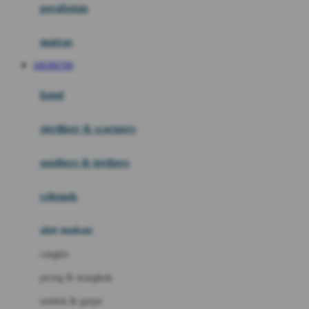
perabotan
Happy Tummy
Hauck
matras
Havaianas
SBOBET88
Hegen
botol
Hot Wheels
sterilizer & warmers
Hybrid
soothers & teethers
I
Inlacta DHA
celemek
Interlac
alat makan
Ivenet
cangkir
J
piring & mangkuk
Jack N Jill
sendok & garpu