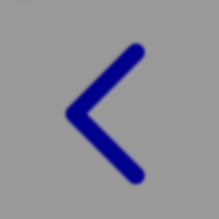
Squishmallows
Starbooks
Stick-O
Stokke
Sudocrem
Sumimo
Sunnylife
Sun-Staches
Swimava
T
Tommee Tippee
Trunki
Tutti Bambini