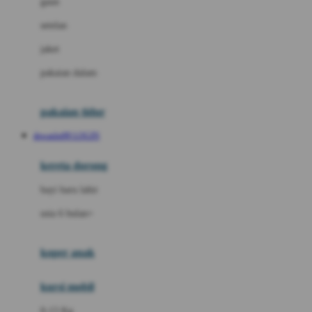
gaun
Dae Organics
setelan
Docare
jaket
Doona
pakaian dalam
Down To Earth
Drew
pakaian tidur
Dr. Brown's
dewaslot99 LOGIN
E
kereta dorong
ELC
bayi baru lahir
Ergobaby
usia 6 bulan+
Expert Care
koper anak
Ezyroller
kursi mobil
F
0-13 Kg