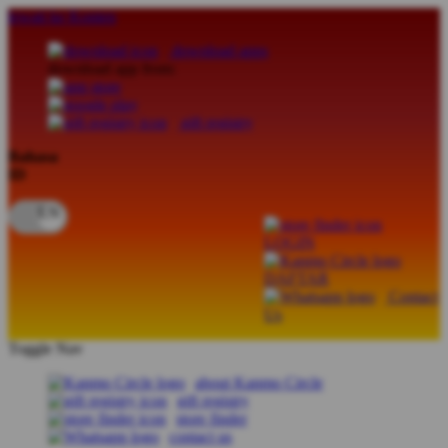
lewati ke Konten
download apps
download app from:
gift registry
Bahasa
ID
LOGIN
DAFTAR
Contact
Us
Toggle Nav
about Kanmo Circle
gift registry
store finder
contact us