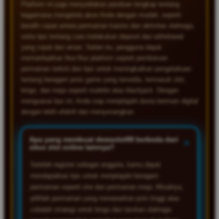
Platform ini juga menyediakan panduan lengkap tentang
bagaimana mengelola akun Anda dengan mudah, seperti
beralih cepat antara permainan kasino dan aktivitas olahraga,
serta tips tentang cara melakukan deposit dan withdrawal
yang cepat dan aman. Selain itu, pengguna dapat
memanfaatkan fitur-fitur platform seperti pembaruan
permainan terkini dan tips untuk meningkatkan pengetahuan
tentang beragam jenis game yang tersedia, termasuk slot,
bingo, dan meja seperti roulette atau blackjack. Dengan
menguasai tips ini, Anda siap menjelajahi dunia bermain digital
dengan lebih efektif dan menyenangkan.
Apa yang membuat dewaslot99 berbeda dari
+
situs slot online lainnya?
Setelah register sebagai anggota, kamu dapat
mendapatkan tips untuk menjelajahi beragam
permainan seperti slot dan permainan meja. Misalnya,
pilihlah permainan yang menawarkan poin tinggi atau
cobalah strategi untuk bingo dan taruhan olahraga