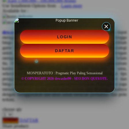
Earn
1.000.000
-
100.000.000
Bonus
Use Installment Options from
.
Laarn more
Q
Available for :
home delivery
QV Baby
store pickup
dewaslot99
Setelah kamu daftar dan menjadi anggota, kamu dapat
R
LOGIN
menggunakan tips guna menavigasi slot, pertaruhan meja, hingga
bingo agar pengalaman bermain makin seru. Misalnya, pilihlah
Real Shades
game dengan poin tinggi! Platform ini juga menyediakan strategi
DAFTAR
untuk penggunaan efektif taruhan olahraga, misalnya dengan
Red Castle
menganalisis peringkat permainan agar keputusan lebih tepat. Selain
itu, 10 tips manajemen akun seperti beralih cepat antara permainan
Ribbon Madness
kasino dan aktivitas olahraga dapat kamu temukan di sana,
seluruhnya disertai panduan aman dan terpercaya. Dengan tips
MONPERATOTO : Pragmatic Play Paling Sensasional
S
penggunaan tersebut, eksplorasi berbagai game seperti slot dan
© COPYRIGHT 2026 dewaslot99 - SEO DON QUIXOTE.
bingo akan terasa lebih mudah dan menyenangkan. Platform ini juga
Sebamed
menawarkan tips strategi untuk akses mobile atau desktop, misalnya
dengan menggunakan alat akun untuk melacak permainan dan poin
Silver Cross
terkini.
Simply Idea
choose qty
Skip Hop
DAFTAR
LOGIN
Share product:
Spectra