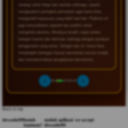
mengikuti pembaruan terbaru.
menyediakan strategi seperti menganalisis peringkat
game atau menavigasi kategori agar pengalaman
menjadi lebih maksimal. In addition (selain itu),
pengguna dapat memperoleh informasi mengenai tips
dan trik untuk mengelola akun dengan aman, beralih
antara permainan kasino (casino) olahraga yang
tersedia secara cepat, dan memantau aktivitas
mereka.
‹
›
Back to top
dewaslot99
butuh
unduh aplikasi
we accept
bantuan?
dewaslot99
hubungi