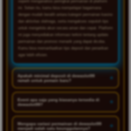
seperti menganalisis peringkat permainan di platform
ini. Selain itu, kamu bisa mempelajari bagaimana
dengan mudah beralih antara kategori permainan kasino
dan aktivitas olahraga, serta mengakses sepuluh tips
untuk mengelola akun secara aman dan cepat. Platform
ini juga menyediakan informasi terkini tentang update
permainan dan promosi menarik yang dapat dicoba.
Kamu bisa memanfaatkan tips deposit dan penarikan
agar lebih efisien.
Apakah minimal deposit di dewaslot99
+
ramah untuk pemain baru?
Setelah kamu mendaftar sebagai anggota baru, ada
banyak tips dan strategi yang bisa kamu gunakan untuk
Event apa saja yang biasanya tersedia di
+
dewaslot99?
menjelajahi berbagai jenis permainan. Misalnya, untuk
permainan kasino, kamu bisa mencoba mencari
Setelah daftar akun anda, platform ini menawarkan
permainan dengan poin tinggi atau mempelajari strategi
beragam tips dan strateginya untuk memaksimalkan
Mengapa variasi permainan di dewaslot99
dasar untuk game meja seperti poker atau blackjack.
+
menjadi salah satu keunggulannya?
pengalaman bermain. Misalnya, anda dapat