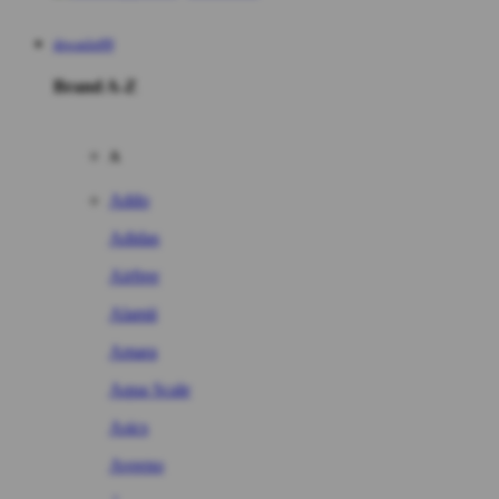
dewaslot99
Brand A-Z
A
Addo
Adidas
Airfree
Alamii
Amara
Aqua Scale
Asics
Aveeno