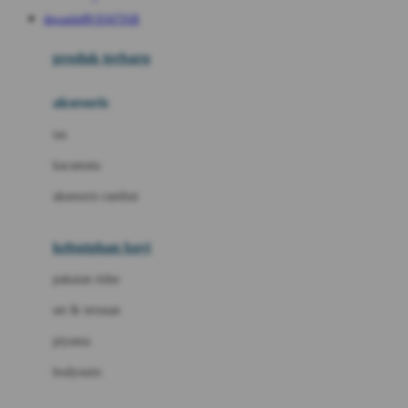
Awan
dewaslot99 DAFTAR
Azetabio
produk terbaru
B
aksesoris
Baabaasheepz
tas
Babiators
kacamata
Baby Dove
aksesoris rambut
Baby Jogger
Baby Rovega
kebutuhan bayi
Babybee
pakaian tidur
Banana Boat
set & terusan
Banz
piyama
Barbie
bodysuits
Beaba